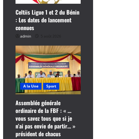
c
Celtiis Ligue 1 et 2 du Bénin
l
: Les dates de lancement
connues
e
admin
5 août 2026
A la Une
Sport
Assemblée générale
ordinaire de la FBF : « …
vous savez tous que si je
n’ai pas envie de partir… »
président de chacus