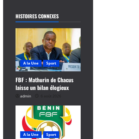
a
t
HISTOIRES CONNEXES
i
o
n
d
A la Une
Sport
’
FBF : Mathurin de Chacus
laisse un bilan élogieux
a
admin
6 août 2026
r
t
i
A la Une
Sport