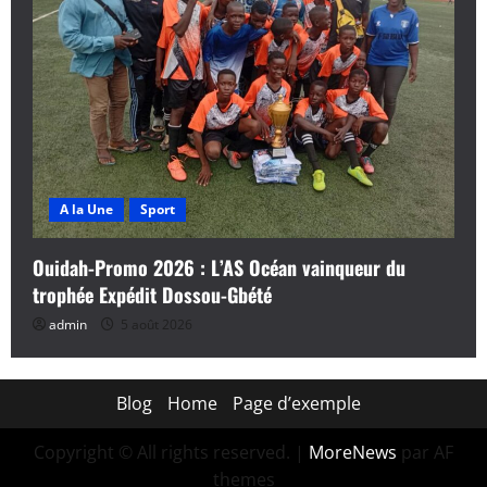
A la Une
Sport
Ouidah-Promo 2026 : L’AS Océan vainqueur du
trophée Expédit Dossou-Gbété
admin
5 août 2026
Blog
Home
Page d’exemple
Copyright © All rights reserved.
|
MoreNews
par AF
themes