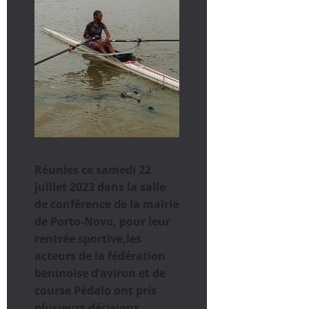
Réunies ce samedi 22
juillet 2023 dans la salle
de conférence de la mairie
de Porto-Novo, pour leur
rentrée sportive,les
acteurs de la fédération
beninoise d’aviron et de
course Pédalo ont pris
plusieurs décisions.