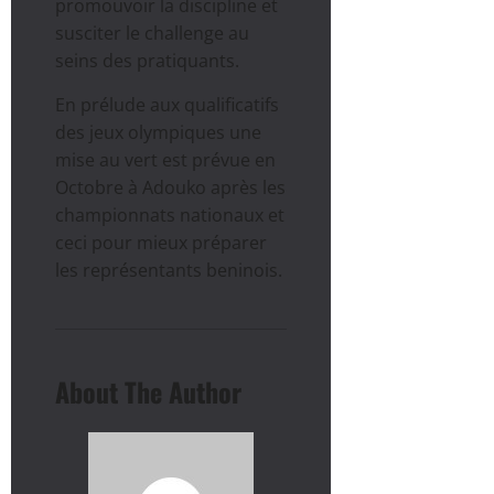
promouvoir la discipline et
susciter le challenge au
seins des pratiquants.
En prélude aux qualificatifs
des jeux olympiques une
mise au vert est prévue en
Octobre à Adouko après les
championnats nationaux et
ceci pour mieux préparer
les représentants beninois.
About The Author