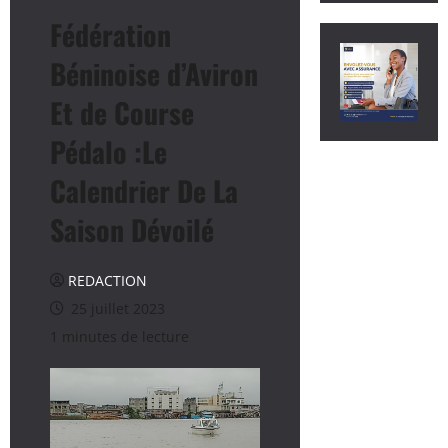
Fédération
Béninoise d’Aviron
Et de Course
Pédalo :Le
Calendrier De La
Saison Dévoilé
REDACTION
25 juillet 2023
1 minutes de lecture