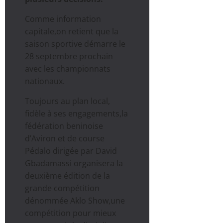
Comme information
capitale,on retient que la
saison sportive démarre le
28 septembre prochain
avec les championnats
nationaux.
Toujours au plan local,
fidèle à ses engagements,la
fédération beninoise
d’Aviron et de course
Pédalo dirigée par David
Gbadamassi organisera la
deuxième édition de la
grande compétition
dénommée Aklo Show,une
compétition pour mieux