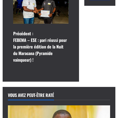
N
Précédent :
FEBEMA – ESE : pari réussi pour
a
la première édition de la Nuit
du Maracana (Pyramide
v
vainqueur) !
i
g
a
VOUS AVEZ PEUT-ÊTRE RATÉ
t
i