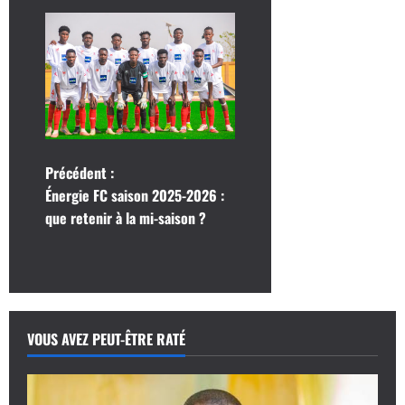
N
Précédent :
Énergie FC saison 2025-2026 :
a
que retenir à la mi-saison ?
v
i
g
VOUS AVEZ PEUT-ÊTRE RATÉ
a