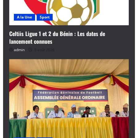
l
e
A la Une
Sport
Celtiis Ligue 1 et 2 du Bénin : Les dates de
lancement connues
admin
5 août 2026