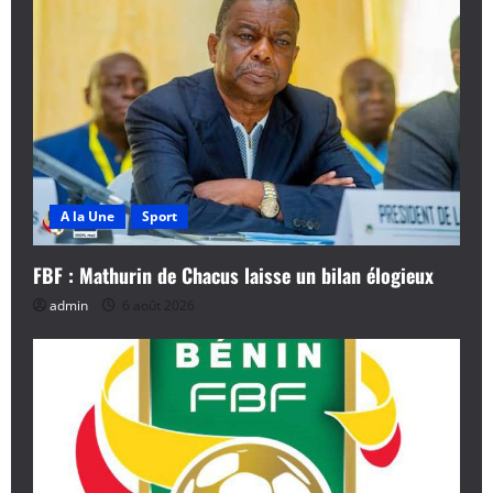
t
i
o
n
d
A la Une
Sport
’
a
FBF : Mathurin de Chacus laisse un bilan élogieux
admin
6 août 2026
r
t
i
c