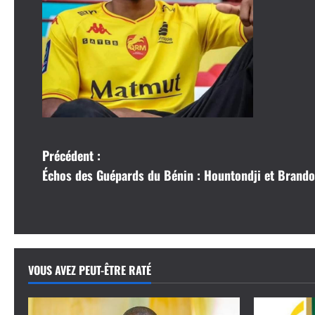
N
Précédent :
Échos des Guépards du Bénin : Hountondji et Brando
a
v
i
VOUS AVEZ PEUT-ÊTRE RATÉ
g
a