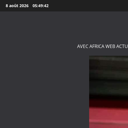
Aller
8 août 2026
05:49:43
au
contenu
AVEC AFRICA WEB ACTU