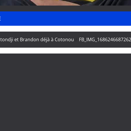
E
tondji et Brandon déjà à Cotonou
FB_IMG_168624668726