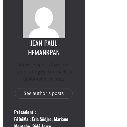
JEAN-PAUL
HEMANKPAN
Adore le Sport (Cyclisme,
Tennis, Rugby, Football); la
diplomatie , le buzz
See author's posts
N
Précédent :
FéBéMa : Éric Sêdjro, Mariano
a
Montcho, Bidé Jonas …