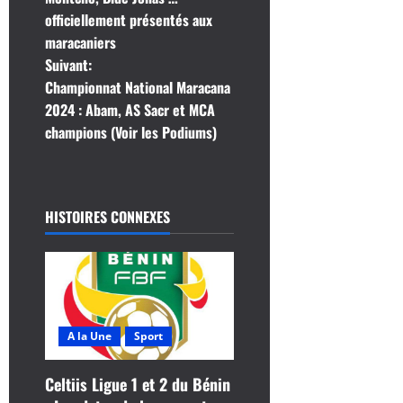
officiellement présentés aux
v
maracaniers
i
Suivant:
Championnat National Maracana
g
2024 : Abam, AS Sacr et MCA
champions (Voir les Podiums)
a
t
i
HISTOIRES CONNEXES
o
n
d
A la Une
Sport
’
Celtiis Ligue 1 et 2 du Bénin