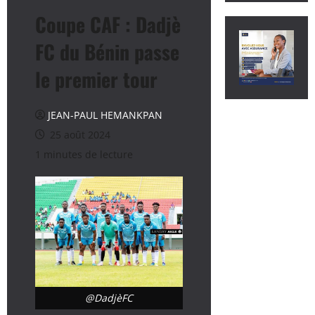
Coupe CAF : Dadjè
FC du Bénin passe
le premier tour
JEAN-PAUL HEMANKPAN
25 août 2024
1 minutes de lecture
@DadjèFC