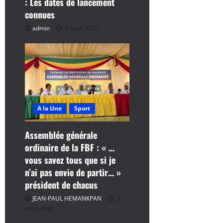
a
: Les dates de lancement
connues
r
admin
5 août 2026
t
i
c
l
A la Une
Sport
e
Assemblée générale
ordinaire de la FBF : « …
vous savez tous que si je
n’ai pas envie de partir… »
président de chacus
JEAN-PAUL HEMANKPAN
5
août 2026