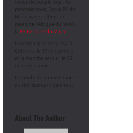
coeur du peuple Adja. Au
prochain tour, Dadjè FC du
Bénin va se coltiner un
géant de l’Afrique du Nord ,
la
RS Berkane du Maroc
.
Le match aller est prévu à
Cotonou, le 13 septembre
et la manche retour, le 20
du même mois.
On souhaite bonne chance
au représentant béninois.
About The Author