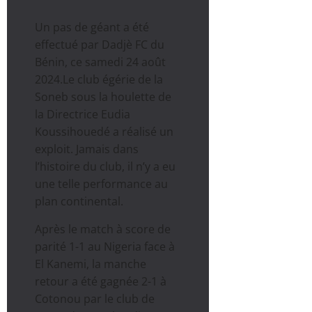
Un pas de géant a été
effectué par Dadjè FC du
Bénin, ce samedi 24 août
2024.Le club égérie de la
Soneb sous la houlette de
la Directrice Eudia
Koussihouedé a réalisé un
exploit. Jamais dans
l’histoire du club, il n’y a eu
une telle performance au
plan continental.
Après le match à score de
parité 1-1 au Nigeria face à
El Kanemi, la manche
retour a été gagnée 2-1 à
Cotonou par le club de