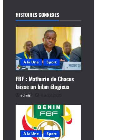
t
HISTOIRES CONNEXES
i
o
n
d
A la Une
Sport
’
FBF : Mathurin de Chacus
laisse un bilan élogieux
a
admin
6 août 2026
r
t
i
A la Une
Sport