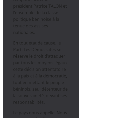
président Patrice TALON et
l’ensemble de la classe
politique béninoise à la
tenue des assises
nationales.
En tout état de cause, le
Parti Les Démocrates se
réserve le droit d’attaquer
par tous les moyens légaux
cette décision attentatoire
à la paix et à la démocratie,
tout en mettant le peuple
béninois, seul détenteur de
la souveraineté, devant ses
responsabilités.
Le pays nous appelle. Nous