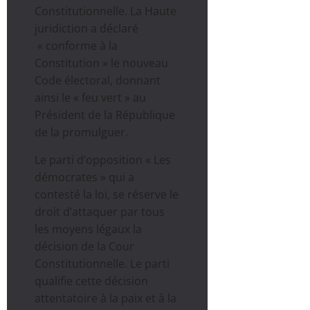
Constitutionnelle. La Haute
juridiction a déclaré
« conforme à la
Constitution » le nouveau
Code électoral, donnant
ainsi le « feu vert » au
Président de la République
de la promulguer.
Le parti d’opposition « Les
démocrates » qui a
contesté la loi, se réserve le
droit d’attaquer par tous
les moyens légaux la
décision de la Cour
Constitutionnelle. Le parti
qualifie cette décision
attentatoire à la paix et à la