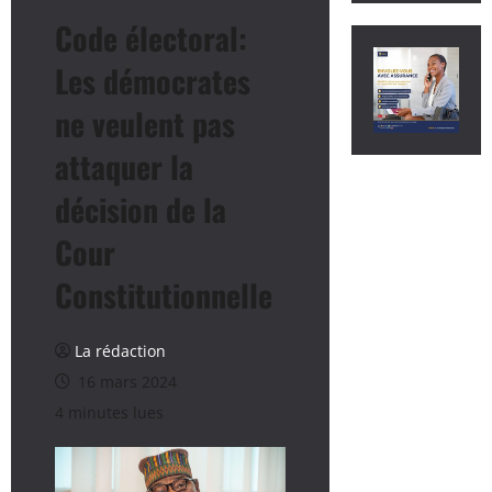
Code électoral:
Les démocrates
ne veulent pas
attaquer la
décision de la
Cour
Constitutionnelle
La rédaction
16 mars 2024
4 minutes lues