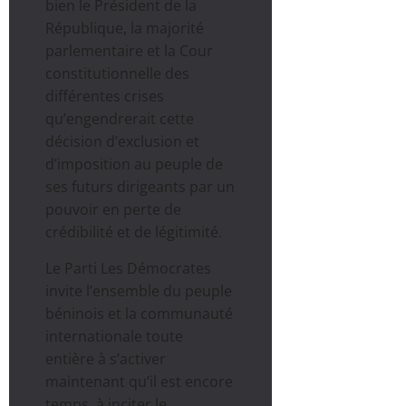
bien le Président de la
République, la majorité
parlementaire et la Cour
constitutionnelle des
différentes crises
qu’engendrerait cette
décision d’exclusion et
d’imposition au peuple de
ses futurs dirigeants par un
pouvoir en perte de
crédibilité et de légitimité.
Le Parti Les Démocrates
invite l’ensemble du peuple
béninois et la communauté
internationale toute
entière à s’activer
maintenant qu’il est encore
temps, à inciter le