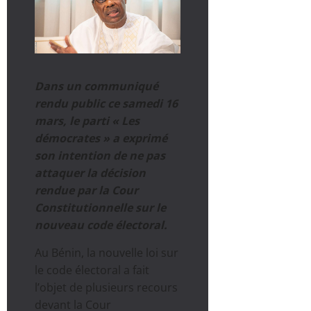
Dans un communiqué
rendu public ce samedi 16
mars, le parti « Les
démocrates » a exprimé
son intention de ne pas
attaquer la décision
rendue par la Cour
Constitutionnelle sur le
nouveau code électoral.
Au Bénin, la nouvelle loi sur
le code électoral a fait
l’objet de plusieurs recours
devant la Cour