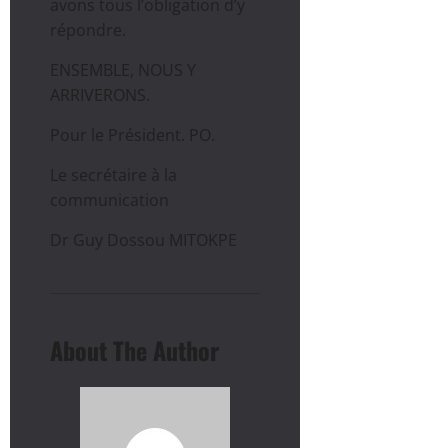
avons tous l’obligation d’y
répondre.
ENSEMBLE, NOUS Y
ARRIVERONS.
Pour le Président. PO.
Le secrétaire à la
communication
Dr Guy Dossou MITOKPE
About The Author