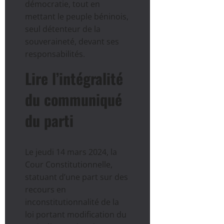
démocratie, tout en
mettant le peuple béninois,
seul détenteur de la
souveraineté, devant ses
responsabilités.
Lire l’intégralité
du communiqué
du parti
Le jeudi 14 mars 2024, la
Cour Constitutionnelle,
statuant d’une part sur des
recours en
inconstitutionnalité de la
loi portant modification du