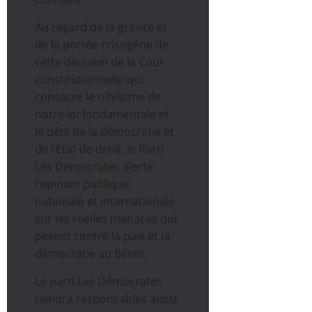
Au regard de la gravité et
de la portée crisogène de
cette décision de la Cour
constitutionnelle qui
consacre le nihilisme de
notre loi fondamentale et
le déni de la démocratie et
de l’Etat de droit, le Parti
Les Démocrates alerte
l’opinion publique
nationale et internationale
sur les réelles menaces qui
pèsent contre la paix et la
démocratie au Bénin.
Le parti Les Démocrates
tiendra responsables aussi