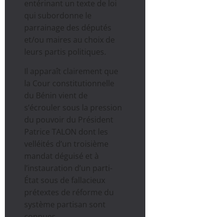
entérinant un texte de loi
qui subordonne le
parrainage des députés
et/ou maires au choix de
leurs partis politiques.
Il apparaît clairement que
la Cour constitutionnelle
du Bénin vient de
s’écrouler sous la pression
du pouvoir du Président
Patrice TALON dont les
velléités d’un troisième
mandat déguisé et à
l’instauration d’un parti-
État sous de fallacieux
prétextes de réforme du
système partisan sont
connues.