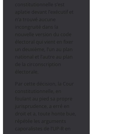
constitutionnelle s’est
aplatie devant l’exécutif et
n’a trouvé aucune
incongruité dans la
nouvelle version du code
électoral qui vient en fixer
un deuxième, l’un au plan
national et l’autre au plan
de la circonscription
électorale.
Par cette décision, la Cour
constitutionnelle, en
foulant au pied sa propre
jurisprudence, a erré en
droit et a, toute honte bue,
répétée les arguments
caporalistes de l’UP-R en