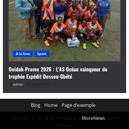
A la Une
Sport
Ouidah-Promo 2026 : L’AS Océan vainqueur du
trophée Expédit Dossou-Gbété
admin
5 août 2026
Blog
Home
Page d’exemple
Copyright © All rights reserved.
|
MoreNews
par AF
themes