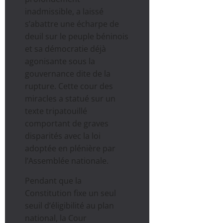
inadmissible, a laissé
s’abattre une écharpe de
deuil sur le peuple béninois
et sa démocratie déjà
agonisante sous la
gouvernance dite de la
rupture. Cette cour des
miracles a statué sur un
texte tripatouillé
comportant de graves
disparités avec la loi
adoptée en plénière par
l’Assemblée nationale.
Pendant que la
Constitution fixe un seul
seuil d’éligibilité au plan
national, la Cour