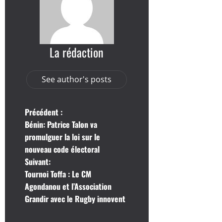
La rédaction
See author's posts
N
Précédent :
Bénin: Patrice Talon va
a
promulguer la loi sur le
nouveau code électoral
v
Suivant:
i
Tournoi Toffa : Le CM
Agondanou et l’Association
g
Grandir avec le Rugby innovent
a