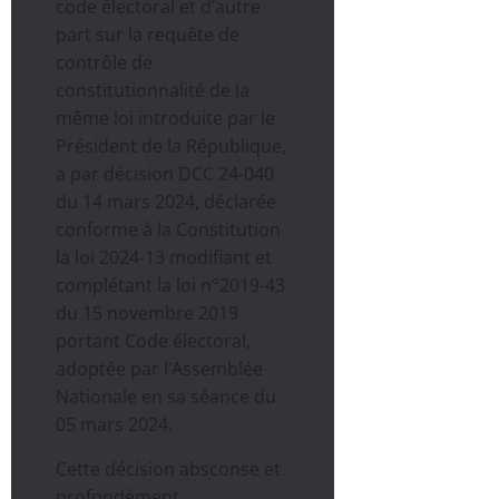
code électoral et d’autre
part sur la requête de
contrôle de
constitutionnalité de la
même loi introduite par le
Président de la République,
a par décision DCC 24-040
du 14 mars 2024, déclarée
conforme à la Constitution
la loi 2024-13 modifiant et
complétant la loi n°2019-43
du 15 novembre 2019
portant Code électoral,
adoptée par l’Assemblée
Nationale en sa séance du
05 mars 2024.
Cette décision absconse et
profondément