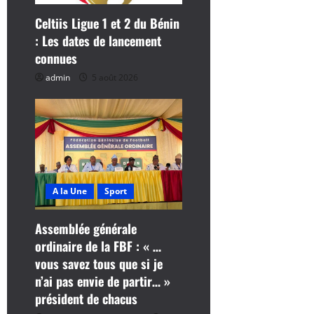
c
Celtiis Ligue 1 et 2 du Bénin
l
: Les dates de lancement
connues
e
admin
5 août 2026
A la Une
Sport
Assemblée générale
ordinaire de la FBF : « …
vous savez tous que si je
n’ai pas envie de partir… »
président de chacus