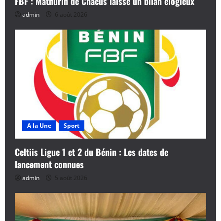
FBF : Mathurin de Chacus laisse un bilan élogieux
admin
6 août 2026
A la Une
Sport
Celtiis Ligue 1 et 2 du Bénin : Les dates de
lancement connues
admin
5 août 2026