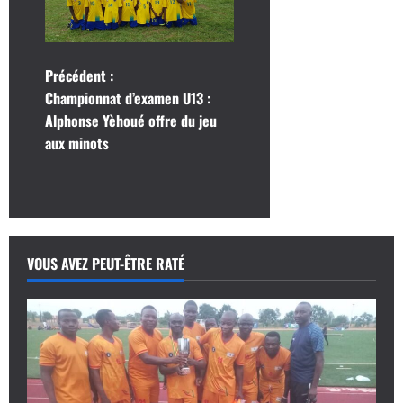
N
Précédent :
Championnat d’examen U13 :
a
Alphonse Yèhoué offre du jeu
aux minots
v
i
g
a
VOUS AVEZ PEUT-ÊTRE RATÉ
t
i
o