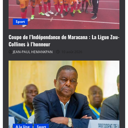
n
d
Sport
’
Coupe de l’Indépendance de Maracana : La Ligue Zou-
a
Collines à l’honneur
r
JEAN-PAUL HEMANKPAN
10 août 2026
t
i
c
l
e
A la Une
Sport