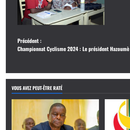
N
Précédent :
Championnat Cyclisme 2024 : Le président Hazoumè 
a
v
i
VOUS AVEZ PEUT-ÊTRE RATÉ
g
a
t
i