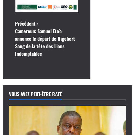
N
Précédent :
Cameroun: Samuel Eto’o
a
annonce le départ de Rigobert
Song de la tête des Lions
v
Indomptables
i
g
a
VOUS AVEZ PEUT-ÊTRE RATÉ
t
i
o