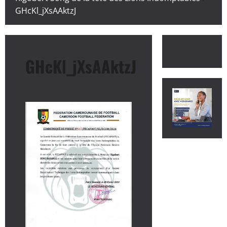
GHcKl_jXsAAktzJ
GHcKl_jXsAAktzJ