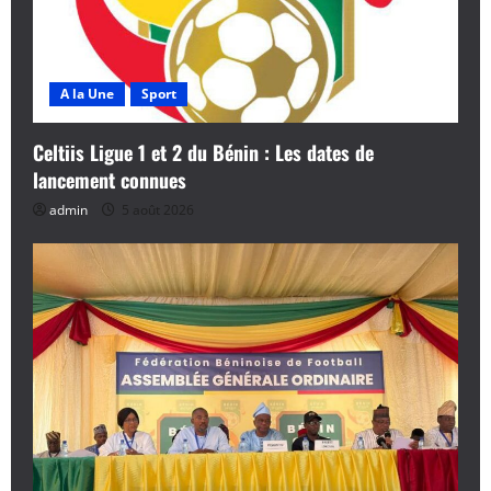
e
A la Une
Sport
Celtiis Ligue 1 et 2 du Bénin : Les dates de
lancement connues
admin
5 août 2026