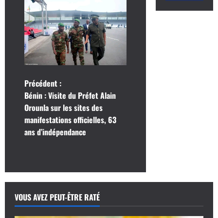
N
Précédent :
Bénin : Visite du Préfet Alain
a
Orounla sur les sites des
manifestations officielles, 63
v
ans d’indépendance
i
g
a
VOUS AVEZ PEUT-ÊTRE RATÉ
t