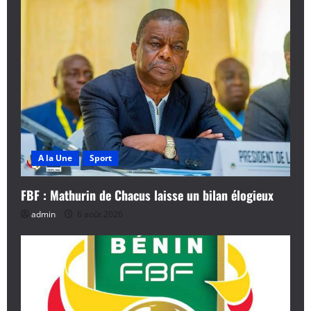
i
o
n
d
’
a
A la Une
Sport
r
FBF : Mathurin de Chacus laisse un bilan élogieux
t
admin
6 août 2026
i
c
l