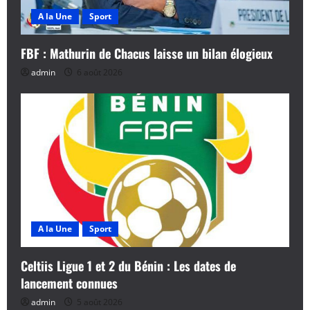
’
A la Une
Sport
a
FBF : Mathurin de Chacus laisse un bilan élogieux
r
admin
6 août 2026
t
i
c
l
e
A la Une
Sport
Celtiis Ligue 1 et 2 du Bénin : Les dates de
lancement connues
admin
5 août 2026