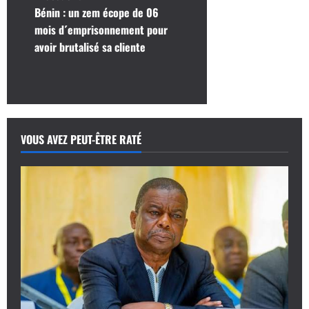
N
Bénin : un zem écope de 06
a
mois d´emprisonnement pour
avoir brutalisé sa cliente
v
i
g
a
VOUS AVEZ PEUT-ÊTRE RATÉ
t
i
o
n
d