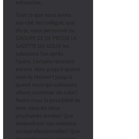
exhaustive.
Tout ce que nous avons
sus-cité, les collègue, que
dis-je, nous personnel du
GROUPE DE DE PRESSE LA
GAZETTE DU GOLFE les
subissons l’un après
l’autre. Certains résistent
encore. Mais jusqu’à quand
vont-ils résister? Jusqu’à
quand nous qui subissons
allions continuer de subir?
Avons nous la possibilité de
tenir dans les deux
prochaines années? Que
deviendront nos relations
socioprofessionnelles? Que
deviendront nos relations