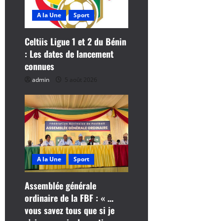
c
A la Une
Sport
l
Celtiis Ligue 1 et 2 du Bénin
: Les dates de lancement
e
connues
admin
5 août 2026
A la Une
Sport
Assemblée générale
ordinaire de la FBF : « …
vous savez tous que si je