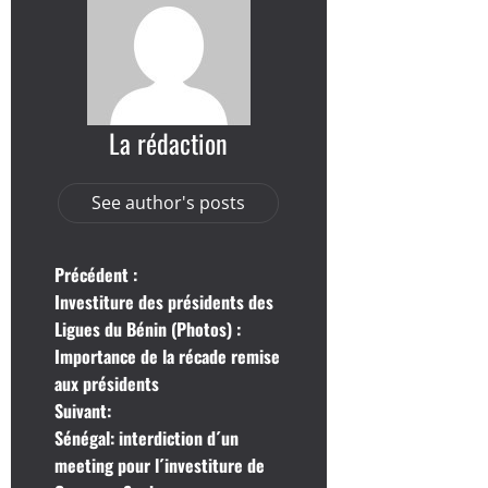
La rédaction
See author's posts
N
Précédent :
Investiture des présidents des
a
Ligues du Bénin (Photos) :
Importance de la récade remise
v
aux présidents
i
Suivant:
Sénégal: interdiction d´un
g
meeting pour l´investiture de