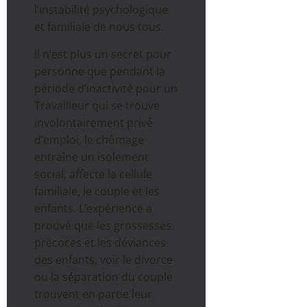
l’instabilité psychologique
et familiale de nous tous.
Il n’est plus un secret pour
personne que pendant la
période d’inactivité pour un
Travailleur qui se trouve
involontairement privé
d’emploi, le chômage
entraîne un isolement
social, affecte la cellule
familiale, le couple et les
enfants. L’expérience a
prouvé que les grossesses
précoces et les déviances
des enfants, voir le divorce
ou la séparation du couple
trouvent en partie leur