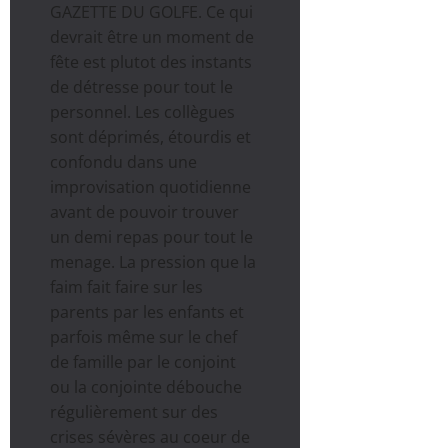
GAZETTE DU GOLFE. Ce qui
devrait être un moment de
fête est plutot des instants
de détresse pour tout le
personnel. Les collègues
sont déprimés, étourdis et
confondu dans une
improvisation quotidienne
avant de pouvoir trouver
un demi repas pour tout le
menage. La pression que la
faim fait faire sur les
parents par les enfants et
parfois même sur le chef
de famille par le conjoint
ou la conjointe débouche
régulièrement sur des
crises sévères au coeur de