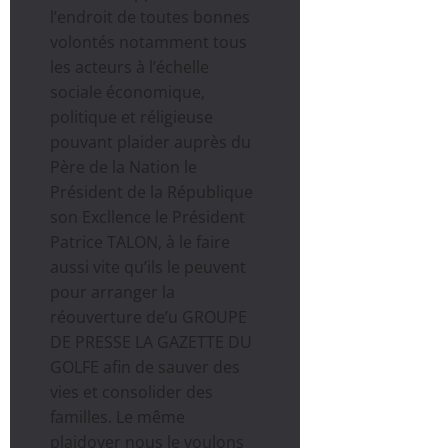
l’endroit de toutes bonnes
volontés notamment tous
les acteurs à l’échelle
sociale économique,
politique et réligieuse
pouvant plaider auprès du
Père de la Nation le
Président de la République
son Excllence le Président
Patrice TALON, à le faire
aussi vite qu’ils le peuvent
pour arranger la
réouverture de’u GROUPE
DE PRESSE LA GAZETTE DU
GOLFE afin de sauver des
vies et consolider des
familles. Le même
plaidoyer nous le voulons