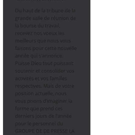
Du haut de la tribune de la
grande salle de réunion de
la bourse du travail,
recevez nos voeux les
meilleurs que nous vous
faisons pour cette nouvelle
année qui s’annonce.
Puisse Dieu tout puissant
soutenir et consolider vos
activités et vos familles
respectives. Mais de votre
position actuelle, nous
vous prions d’imaginer la
forme que prend ces
derniers jours de l’année
pour le personnel du
GROUPE DE DE PRESSE LA