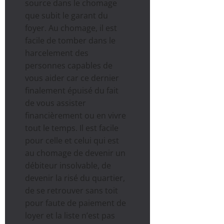
source dans le chomage
que subit le garant du
foyer. Au chomage, il est
facile de tomber dans le
harcelement des
personnes capables de
vous aider car ce dernier
finalement épuisé du fait
de vous assister
financièrement ou en vivre
tout le temps. Il est facile
pour celle et celui qui est
au chomage de devenir un
débiteur insolvable, de
devenir la risé du quartier,
de se retrouver sans toit
pour faute de paiement de
loyer et la liste n’est pas