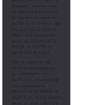
familiales? Sommes-nous
sûr que tout le personnel
est épargné du risque de
suicide ou de démence face
à ce que chacun traverse
depuis cinq mois que les
portes du GROUPE DE DE
PRESSE LA GAZETTE DU
GOLFE sont fermées?
C’est au regard de ces
nombresues inquiétudes,
qui submergent nos
souffrances actuelles, que
nous personnel du
GROUPE DE DE PRESSE LA
GAZETTE DU GOLFE venons
lancer un appel solennel à