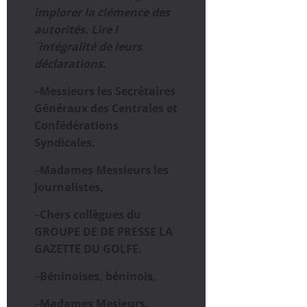
implorer la clémence des
autorités. Lire l
´intégralité de leurs
déclarations.
–
Messieurs les Secrétaires
Généraux des Centrales et
Confédérations
Syndicales.
–
Madames Messieurs les
Journalistes,
–
Chers collègues du
GROUPE DE DE PRESSE LA
GAZETTE DU GOLFE.
–
Béninoises, béninois,
–
Madames Mesieurs.