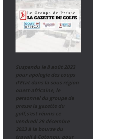
Suspendu le 8 août 2023
pour apologie des coups
d’Etat dans la sous région
ouest-africaine, le
personnel du groupe de
presse la gazette du
golf,s’est réunis ce
vendredi 29 décembre
2023 à la bourse du
travail à Cotonou, pour