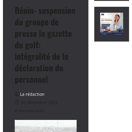
Bénin- suspension
du groupe de
presse la gazette
du golf:
intégralité de la
déclaration du
personnel
La rédaction
30 décembre 2023
4 minutes lues