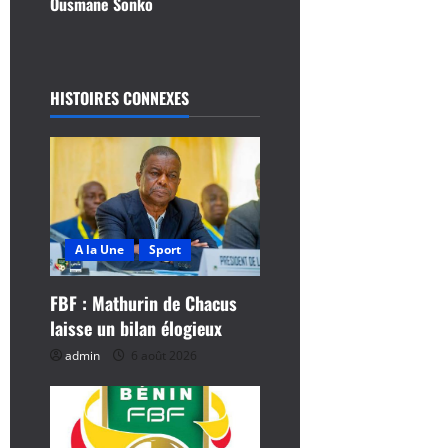
Ousmane Sonko
a
t
i
HISTOIRES CONNEXES
o
n
d
A la Une
Sport
’
FBF : Mathurin de Chacus
a
laisse un bilan élogieux
r
admin
6 août 2026
t
i