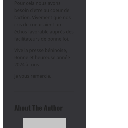
Pour cela nous avons
besoin d’etre au coeur de
l’action. Vivement que nos
cris de coeur aient un
échos favorable auprès des
facilitateurs de bonne foi.
Vive la presse béninoise,
Bonne et heureuse année
2024 à tous.
Je vous remercie.
About The Author