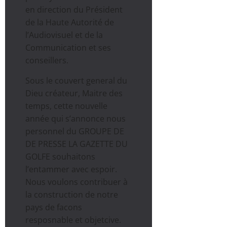
en direction du Président
de la Haute Autorité de
l’Audiovisuel et de la
Communication et ses
conseillers.
Sous le couvert general du
Dieu créateur, Maitre des
temps, cette nouvelle
année qui s’annonce nous
personnel du GROUPE DE
DE PRESSE LA GAZETTE DU
GOLFE souhaitons
l’entammer avec espoir.
Nous voulons contribuer à
la construction de notre
pays de facons
resposnable et objetcive.