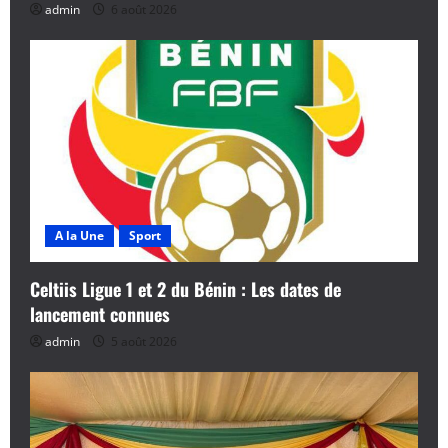
admin
6 août 2026
c
l
e
A la Une
Sport
Celtiis Ligue 1 et 2 du Bénin : Les dates de
lancement connues
admin
5 août 2026