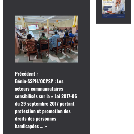
N
Précédent :
Bénin-SSPH/OCPSP : Les
a
acteurs communautaires
sensibilisés sur la « Loi 2017-06
v
du 29 septembre 2017 portant
i
protection et promotion des
droits des personnes
g
handicapées … »