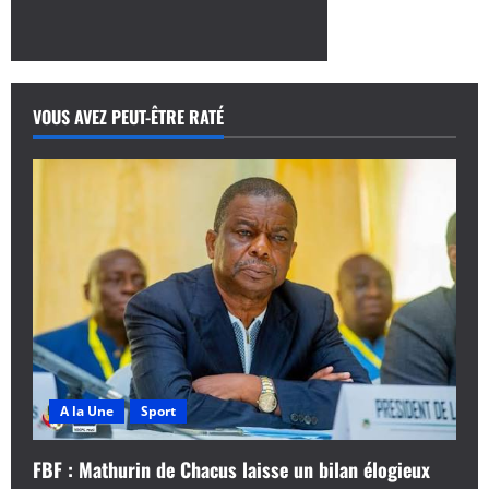
a
t
i
VOUS AVEZ PEUT-ÊTRE RATÉ
o
n
d
’
a
r
A la Une
Sport
t
i
FBF : Mathurin de Chacus laisse un bilan élogieux