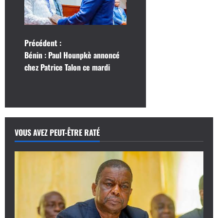
N
Précédent :
Bénin : Paul Hounpkè annoncé
a
chez Patrice Talon ce mardi
v
i
g
VOUS AVEZ PEUT-ÊTRE RATÉ
a
t
i
o