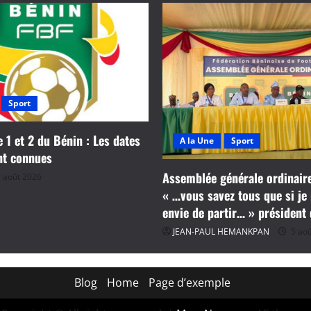
Sport
e 1 et 2 du Bénin : Les dates
A la Une
Sport
nt connues
Assemblée générale ordinaire
 août 2026
« …vous savez tous que si je 
envie de partir… » président
JEAN-PAUL HEMANKPAN
5 aoû
Blog
Home
Page d’exemple