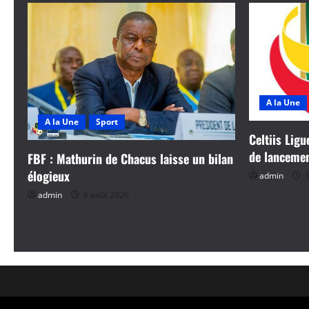
a
t
i
o
A la Une
n
A la Une
Sport
Celtiis Ligu
d
de lanceme
FBF : Mathurin de Chacus laisse un bilan
élogieux
admin
5
’
admin
6 août 2026
a
r
t
i