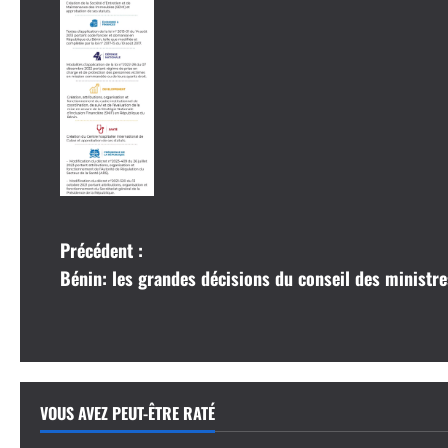
N
Précédent :
Bénin: les grandes décisions du conseil des minist
a
v
i
VOUS AVEZ PEUT-ÊTRE RATÉ
g