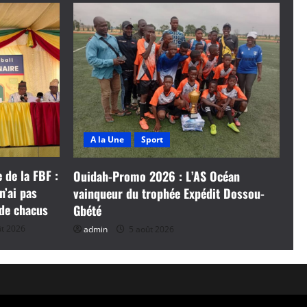
A la Une
Sport
 de la FBF :
Ouidah-Promo 2026 : L’AS Océan
n’ai pas
vainqueur du trophée Expédit Dossou-
 de chacus
Gbété
t 2026
admin
5 août 2026