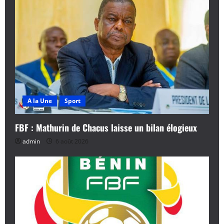
t
i
o
n
d
A la Une
Sport
’
a
FBF : Mathurin de Chacus laisse un bilan élogieux
admin
6 août 2026
r
t
i
c