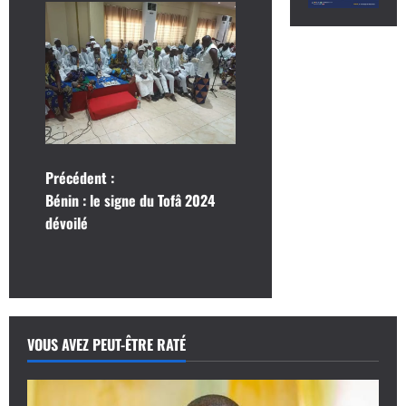
N
Précédent :
Bénin : le signe du Tofâ 2024
a
dévoilé
v
i
g
VOUS AVEZ PEUT-ÊTRE RATÉ
a