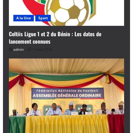
l
e
A la Une
Sport
Celtiis Ligue 1 et 2 du Bénin : Les dates de
lancement connues
admin
5 août 2026