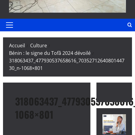
Menu
principal
Accueil
Culture
Bénin : le signe du Tofâ 2024 dévoilé
318063437_477930537658616_70352712640801447
30_n-1068×801
318063437_477930537658616
1068×801