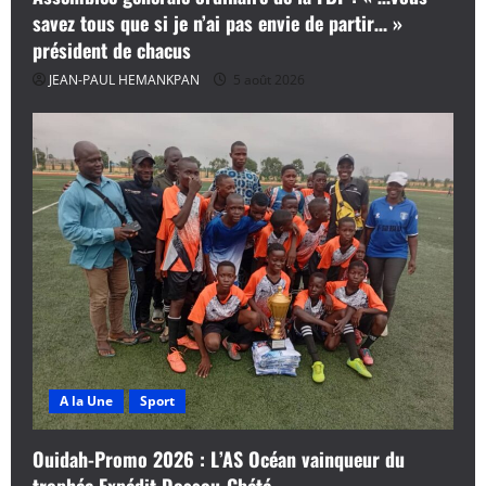
savez tous que si je n’ai pas envie de partir… »
président de chacus
JEAN-PAUL HEMANKPAN
5 août 2026
A la Une
Sport
Ouidah-Promo 2026 : L’AS Océan vainqueur du
trophée Expédit Dossou-Gbété