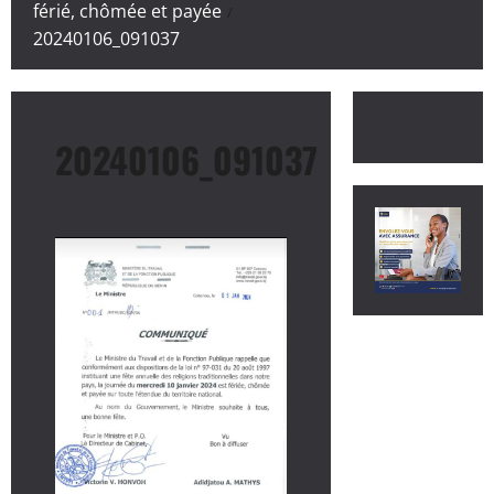
férié, chômée et payée
20240106_091037
20240106_091037