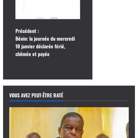
N
Précédent :
Bénin: la journée du mercredi
a
10 janvier déclarée férié,
chômée et payée
v
i
g
a
VOUS AVEZ PEUT-ÊTRE RATÉ
t
i
o