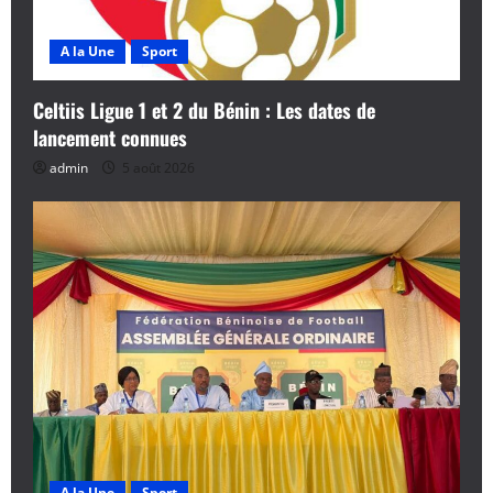
l
e
A la Une
Sport
Celtiis Ligue 1 et 2 du Bénin : Les dates de
lancement connues
admin
5 août 2026
A la Une
Sport