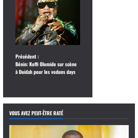
N
Précédent :
Bénin: Koffi Olomide sur scène
a
à Ouidah pour les voduns days
v
i
g
VOUS AVEZ PEUT-ÊTRE RATÉ
a
t