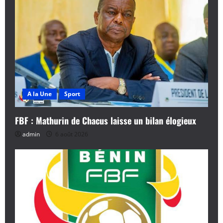
i
o
n
d
A la Une
Sport
’
a
FBF : Mathurin de Chacus laisse un bilan élogieux
admin
6 août 2026
r
t
i
c