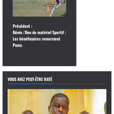
N
Précédent :
Bénin /Don de matériel Sportif :
a
Les bénéficiaires remercient
Puma
v
i
g
a
VOUS AVEZ PEUT-ÊTRE RATÉ
t
i
o