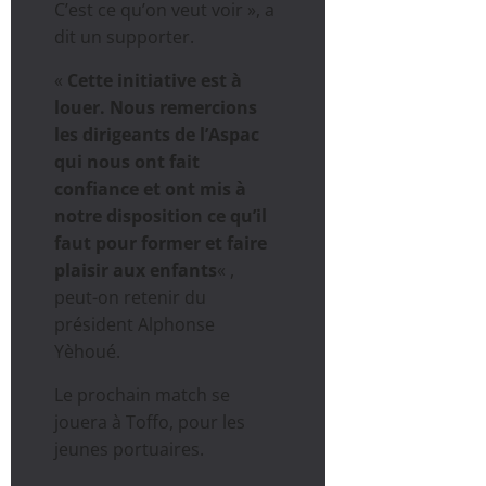
C’est ce qu’on veut voir », a
dit un supporter.
«
Cette initiative est à
louer. Nous remercions
les dirigeants de l’Aspac
qui nous ont fait
confiance et ont mis à
notre disposition ce qu’il
faut pour former et faire
plaisir aux enfants
« ,
peut-on retenir du
président Alphonse
Yèhoué.
Le prochain match se
jouera à Toffo, pour les
jeunes portuaires.