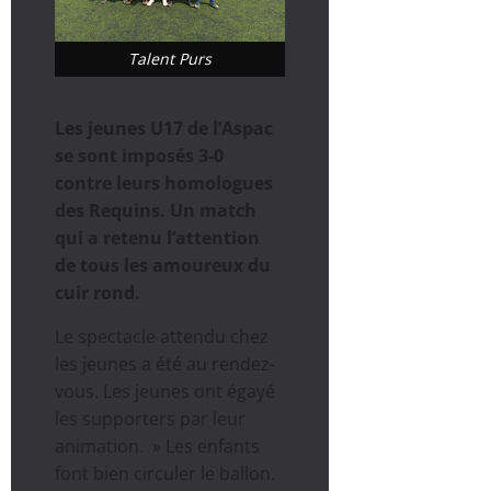
Talent Purs
Les jeunes U17 de l’Aspac
se sont imposés 3-0
contre leurs homologues
des Requins. Un match
qui a retenu l’attention
de tous les amoureux du
cuir rond.
Le spectacle attendu chez
les jeunes a été au rendez-
vous. Les jeunes ont égayé
les supporters par leur
animation. » Les enfants
font bien circuler le ballon.