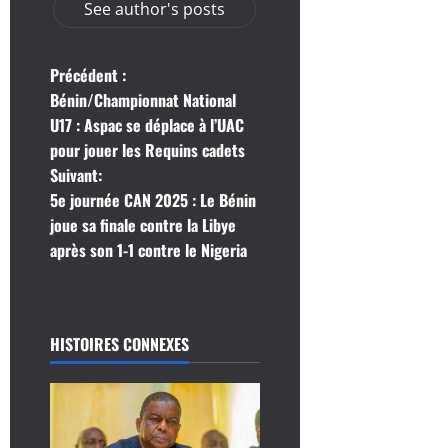
See author's posts
N
Précédent :
Bénin/Championnat National
a
U17 : Aspac se déplace à l’UAC
pour jouer les Requins cadets
v
Suivant:
i
5e journée CAN 2025 : Le Bénin
joue sa finale contre la Libye
g
après son 1-1 contre le Nigeria
a
t
HISTOIRES CONNEXES
i
o