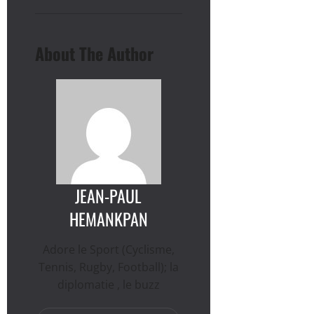
About The Author
JEAN-PAUL
HEMANKPAN
Adore le Sport (Cyclisme,
Tennis, Rugby, Football); la
diplomatie , le buzz