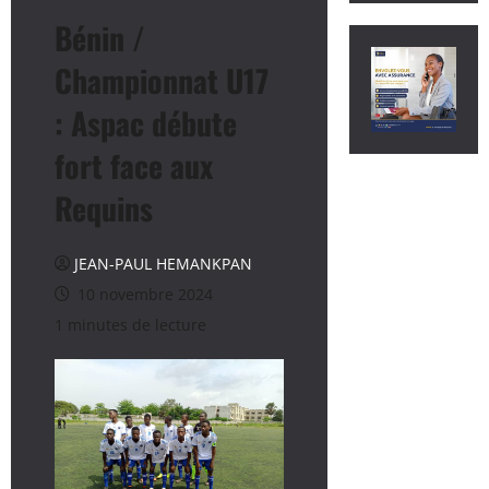
Bénin /
Championnat U17
: Aspac débute
fort face aux
Requins
JEAN-PAUL HEMANKPAN
10 novembre 2024
1 minutes de lecture