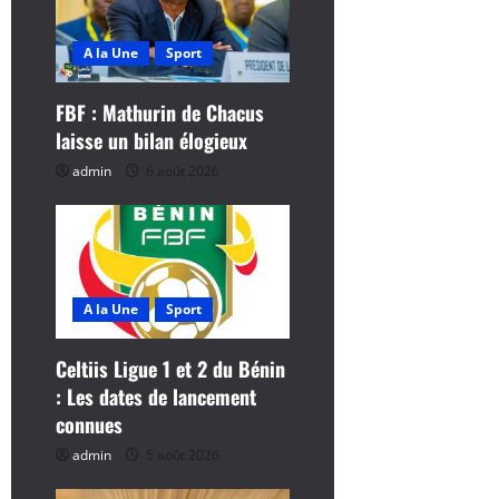
n
d
A la Une
Sport
’
FBF : Mathurin de Chacus
laisse un bilan élogieux
a
admin
6 août 2026
r
t
i
A la Une
Sport
c
Celtiis Ligue 1 et 2 du Bénin
l
: Les dates de lancement
connues
e
admin
5 août 2026