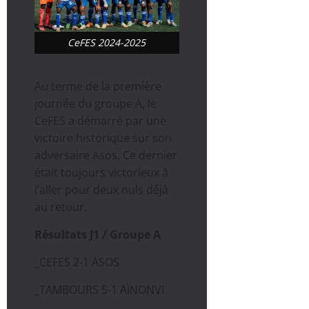
CeFES 2024-2025
Au terme de la première
journée du groupe A, le
CeFES a démarré par une
victoire historique sur son
adversaire Asos. Ce dernier
était toujours victorieux à
l’aller pour deux nuls déjà
au retour.
Résultats J1 / Groupe A
_CEFES 2-1 ASOS
_TAMBOURS 5-1 AÏNONVI