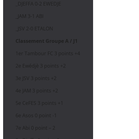
_DJEFFA 0-2 EWEDJE
_JAM 3-1 ABI
_JSV 2-0 ETALON
Classement Groupe A / J1
1er Tambour FC 3 points +4
2e Ewédjè 3 points +2
3e JSV 3 points +2
4e JAM 3 points +2
5e CeFES 3 points +1
6e Asos 0 point -1
7e Abi 0 point – 2