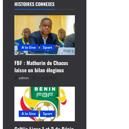
t
HISTOIRES CONNEXES
i
o
n
d
A la Une
Sport
’
FBF : Mathurin de Chacus
laisse un bilan élogieux
a
admin
6 août 2026
r
t
i
A la Une
Sport
c