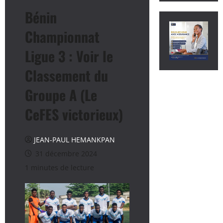
Bénin
Championnat
Ligue 3 : Voir le
Classement du
Groupe A (Le
CeFES victorieux)
JEAN-PAUL HEMANKPAN
31 décembre 2024
1 minutes de lecture