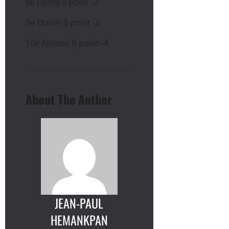
8e Djeffa 0 point -2
9e Etalon 0 point -2
10e Aïnonvi 0 point -4
About The Author
JEAN-PAUL
HEMANKPAN