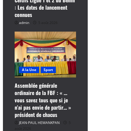
Celtiis Ligue 1 et 2 du Bénin
l
: Les dates de lancement
connues
e
admin
5 août 2026
A la Une
Sport
Assemblée générale
ordinaire de la FBF : « …
vous savez tous que si je
n’ai pas envie de partir… »
président de chacus
JEAN-PAUL HEMANKPAN
5
août 2026