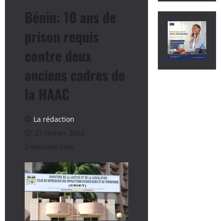
Bénin: 10 ans de
prison requis
contre deux
anciens cadres de
la HAAC
La rédaction
21 février 2024
2 minutes lues