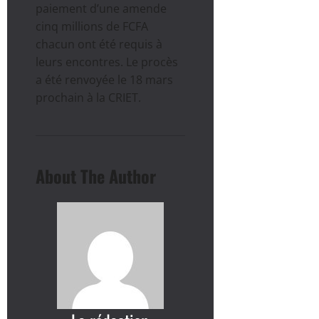
paiement d’une amende
cinq millions de FCFA
chacun ont été requis à
leurs encontres. Le procès
a été renvoyée le 18 mars
prochain à la CRIET.
About The Author