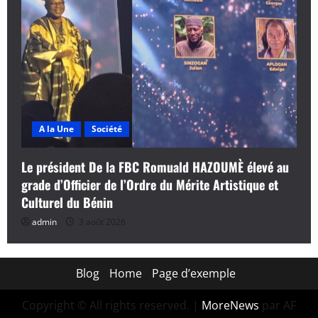
A la Une
Société
Le président De la FBC Romuald HAZOUMÈ élevé au
grade d’Officier de l’Ordre du Mérite Artistique et
Culturel du Bénin
admin
3 août 2026
Blog
Home
Page d’exemple
Copyright © All rights reserved.
|
MoreNews
par AF