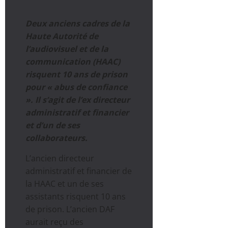
Deux anciens cadres de la
Haute Autorité de
l’audiovisuel et de la
communication (HAAC)
risquent 10 ans de prison
pour « abus de confiance
». Il s’agit de l’ex directeur
administratif et financier
et d’un de ses
collaborateurs.
L’ancien directeur
administratif et financier de
la HAAC et un de ses
assistants risquent 10 ans
de prison. L’ancien DAF
aurait reçu des