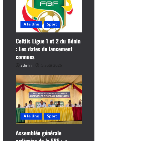
o
n
A la Une
Sport
d
Celtiis Ligue 1 et 2 du Bénin
’
: Les dates de lancement
a
connues
admin
5 août 2026
r
t
i
c
A la Une
Sport
l
Assemblée générale
e
ordinaire de la FBF : « …