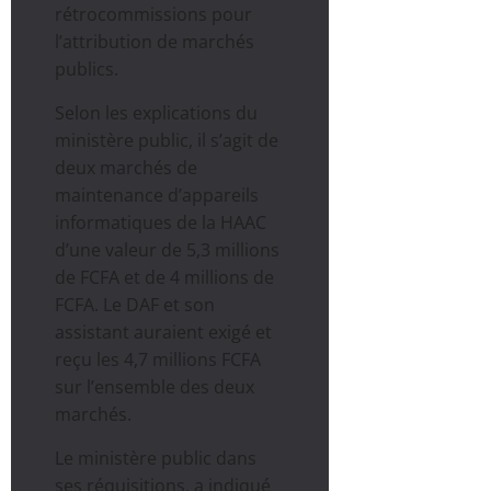
rétrocommissions pour
l’attribution de marchés
publics.
Selon les explications du
ministère public, il s’agit de
deux marchés de
maintenance d’appareils
informatiques de la HAAC
d’une valeur de 5,3 millions
de FCFA et de 4 millions de
FCFA. Le DAF et son
assistant auraient exigé et
reçu les 4,7 millions FCFA
sur l’ensemble des deux
marchés.
Le ministère public dans
ses réquisitions, a indiqué