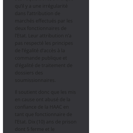
qu’il y a une irrégularité
dans l’attribution de
marchés effectués par les
deux fonctionnaires de
l’Etat. Leur attribution n’a
pas respecté les principes
de l’égalité d’accès à la
commande publique et
d’égalité de traitement de
dossiers des
soumissionnaires.
Il soutient donc que les mis
en cause ont abusé de la
confiance de la HAAC en
tant que fonctionnaire de
l’Etat. Dix (10) ans de prison
dont 5 ferme et le