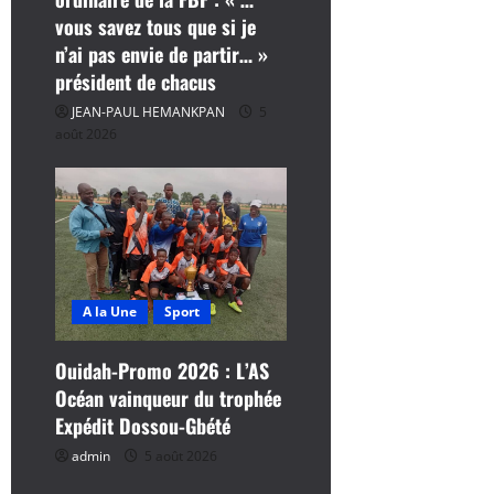
vous savez tous que si je
n’ai pas envie de partir… »
président de chacus
JEAN-PAUL HEMANKPAN
5
août 2026
A la Une
Sport
Ouidah-Promo 2026 : L’AS
Océan vainqueur du trophée
Expédit Dossou-Gbété
admin
5 août 2026