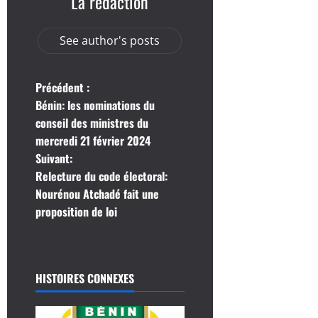
La rédaction
See author's posts
N
Précédent :
Bénin: les nominations du
a
conseil des ministres du
mercredi 21 février 2024
v
Suivant:
i
Relecture du code électoral:
Nourénou Atchadé fait une
g
proposition de loi
a
t
HISTOIRES CONNEXES
i