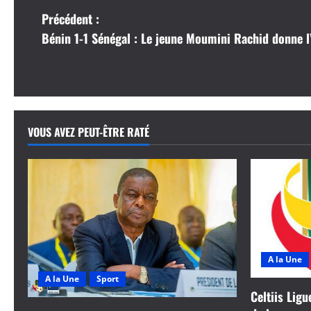
N
Précédent :
Bénin 1-1 Sénégal : Le jeune Moumini Rachid donne l
a
v
i
VOUS AVEZ PEUT-ÊTRE RATÉ
g
a
t
i
o
A la Une
n
A la Une
Sport
Celtiis Ligu