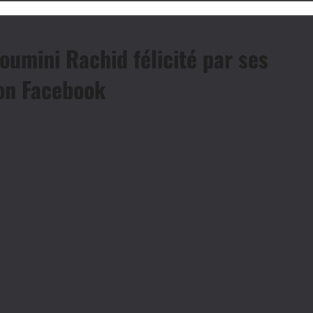
oumini Rachid félicité par ses
on Facebook