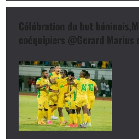
Célébration du but béninois,M
coéquipiers @Gerard Marius 