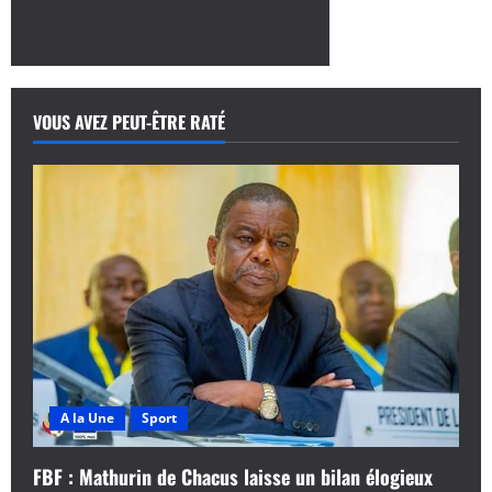
v
i
g
VOUS AVEZ PEUT-ÊTRE RATÉ
a
t
i
o
n
d
A la Une
Sport
’
a
FBF : Mathurin de Chacus laisse un bilan élogieux