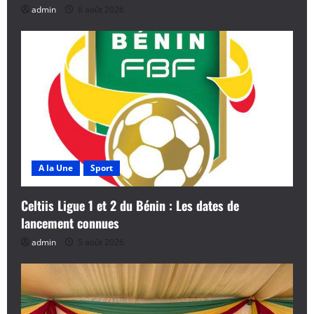
admin
6 août 2026
r
t
i
c
l
e
A la Une
Sport
Celtiis Ligue 1 et 2 du Bénin : Les dates de
lancement connues
admin
5 août 2026