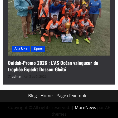
A la Une
Sport
Ouidah-Promo 2026 : L’AS Océan vainqueur du
trophée Expédit Dossou-Gbété
admin
5 août 2026
Blog
Home
Page d’exemple
Copyright © All rights reserved.
|
MoreNews
par AF
themes