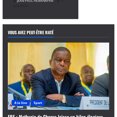
JEAN-PAUL HEMANKPAN
5
août 2026
VOUS AVEZ PEUT-ÊTRE RATÉ
A la Une
Sport
FBF : Mathurin de Chacus laisse un bilan élogieux