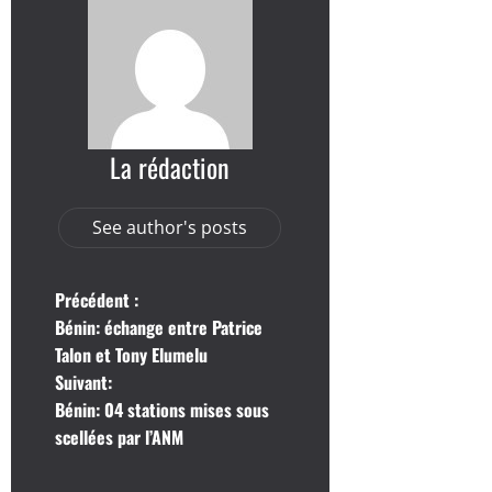
La rédaction
See author's posts
N
Précédent :
Bénin: échange entre Patrice
a
Talon et Tony Elumelu
Suivant:
v
Bénin: 04 stations mises sous
i
scellées par l’ANM