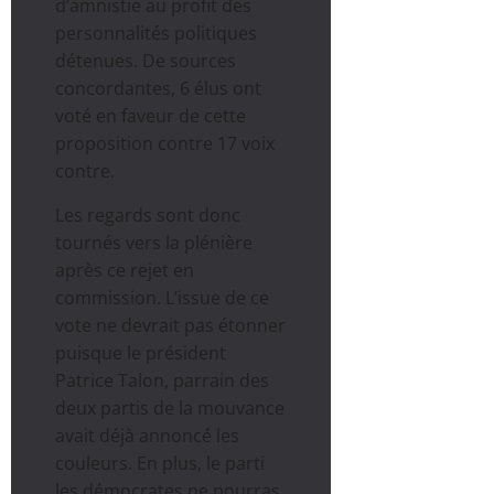
d’amnistie au profit des
personnalités politiques
détenues. De sources
concordantes, 6 élus ont
voté en faveur de cette
proposition contre 17 voix
contre.
Les regards sont donc
tournés vers la plénière
après ce rejet en
commission. L’issue de ce
vote ne devrait pas étonner
puisque le président
Patrice Talon, parrain des
deux partis de la mouvance
avait déjà annoncé les
couleurs. En plus, le parti
les démocrates ne pourras