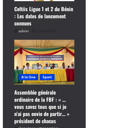
i
Celtiis Ligue 1 et 2 du Bénin
c
: Les dates de lancement
connues
l
admin
5 août 2026
e
A la Une
Sport
Assemblée générale
ordinaire de la FBF : « …
vous savez tous que si je
n’ai pas envie de partir… »
président de chacus