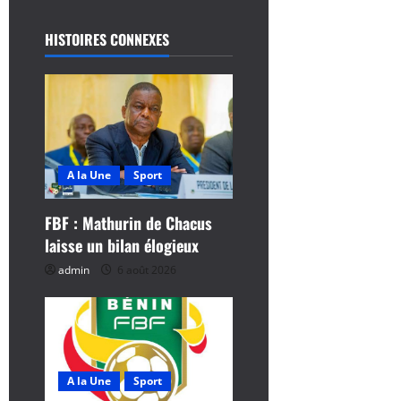
g
a
HISTOIRES CONNEXES
t
i
o
A la Une
Sport
n
d
FBF : Mathurin de Chacus
laisse un bilan élogieux
’
admin
6 août 2026
a
r
t
A la Une
Sport