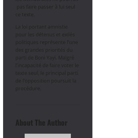
pas faire passer à lui seul
ce texte.
La loi portant amnistie
pour les détenus et exilés
politiques représente l’une
des grandes priorités du
parti de Boni Yayi. Malgré
l’incapacité de faire voter le
texte seul, le principal parti
de l’opposition poursuit la
procédure.
About The Author