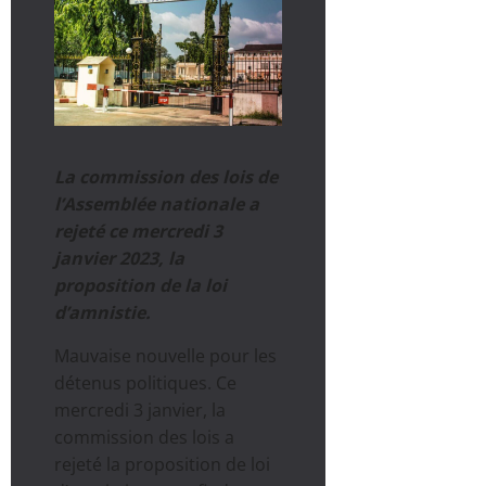
La commission des lois de
l’Assemblée nationale a
rejeté ce mercredi 3
janvier 2023, la
proposition de la loi
d’amnistie.
Mauvaise nouvelle pour les
détenus politiques. Ce
mercredi 3 janvier, la
commission des lois a
rejeté la proposition de loi