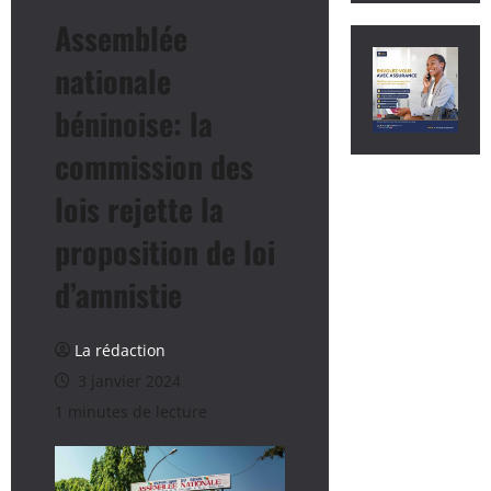
Assemblée
nationale
béninoise: la
commission des
lois rejette la
proposition de loi
d’amnistie
La rédaction
3 janvier 2024
1 minutes de lecture