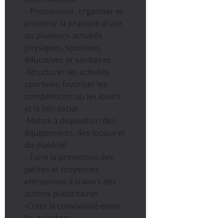
– Promouvoir, organiser et
encadrer la pratique d’une
ou plusieurs activités
physiques, sportives,
éducatives et sanitaires
-Structurer les activités
sportives, favoriser les
compétitions ou les loisirs
et le lien social
-Mettre à disposition des
équipements, des locaux et
du matériel
– Faire la promotion des
petites et moyennes
entreprises à travers des
actions publicitaires
-Créer la convivialité entre