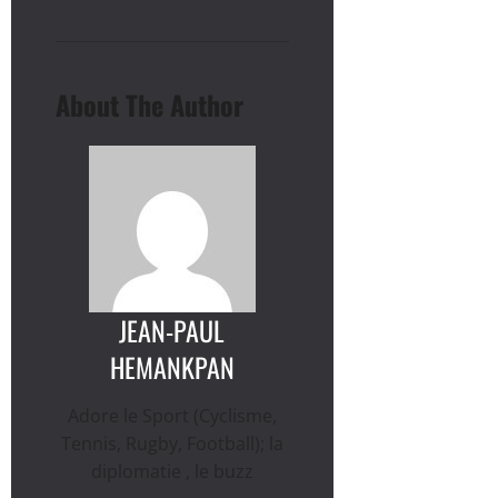
About The Author
JEAN-PAUL
HEMANKPAN
Adore le Sport (Cyclisme,
Tennis, Rugby, Football); la
diplomatie , le buzz