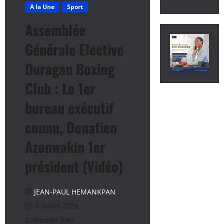
A la Une
Sport
Assemblée
Générale Elective
Ouragan Boxing
Club : Le 1er
bureau exécutif
connu, Donatien
Azonwakin 1er
président (Vidéo)
JEAN-PAUL HEMANKPAN
6 juillet 2026
2 minutes lues