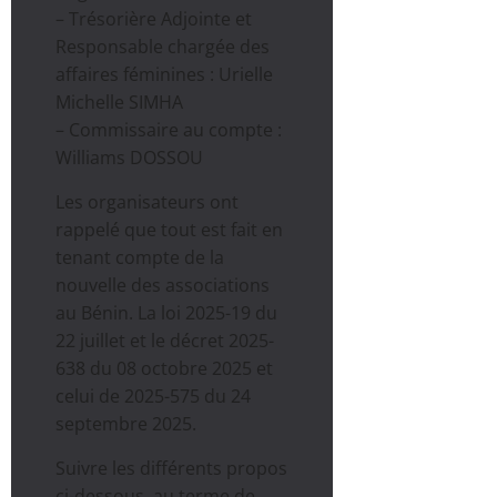
– Trésorière Adjointe et
Responsable chargée des
affaires féminines : Urielle
Michelle SIMHA
– Commissaire au compte :
Williams DOSSOU
Les organisateurs ont
rappelé que tout est fait en
tenant compte de la
nouvelle des associations
au Bénin. La loi 2025-19 du
22 juillet et le décret 2025-
638 du 08 octobre 2025 et
celui de 2025-575 du 24
septembre 2025.
Suivre les différents propos
ci-dessous, au terme de