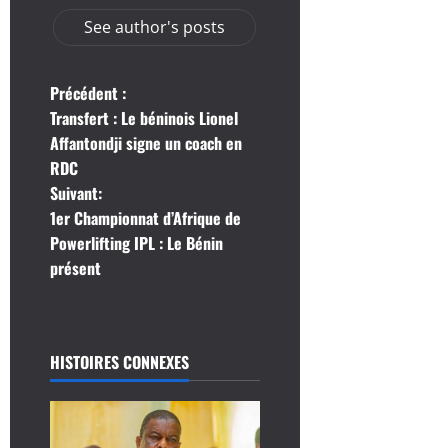
See author's posts
N
Précédent :
Transfert : Le béninois Lionel
a
Affantondji signe un coach en
RDC
v
Suivant:
i
1er Championnat d’Afrique de
Powerlifting IPL : Le Bénin
g
présent
a
t
HISTOIRES CONNEXES
i
o