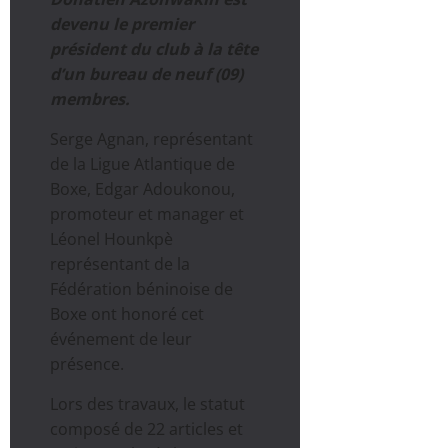
devenu le premier
président du club à la tête
d’un bureau de neuf (09)
membres.
Serge Agnan, représentant
de la Ligue Atlantique de
Boxe, Edgar Adoukonou,
promoteur et manager et
Léonel Hounkpè
représentant de la
Fédération béninoise de
Boxe ont honoré cet
événement de leur
présence.
Lors des travaux, le statut
composé de 22 articles et