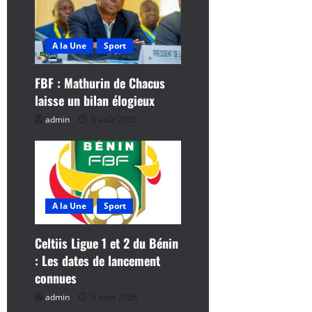
n
d
A la Une
Sport
’
FBF : Mathurin de Chacus
laisse un bilan élogieux
a
admin
6 août 2026
r
t
i
A la Une
Sport
c
Celtiis Ligue 1 et 2 du Bénin
l
: Les dates de lancement
connues
e
admin
5 août 2026