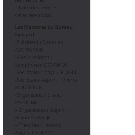
les membres
– Faire des œuvres à
caractère social.
Les Membres du Bureau
Exécutif
-Président : Donatien
AZONWAKIN
-Vice-président :
Symphorien DOVONON
-Secrétaire : Mayeul FIOGBE
-Secrétaire Adjoint : Thierry
MOUDEHOU
-Organisateur : Isaac
FABOUMY
– Organisateur Adjoint :
Bruno AGBADJE
– Trésorier : Hounyo
Angelo OSOLAMI