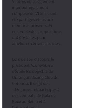
VI titres et le règlement
intérieur également
composé de VI titres ont
été partagés et lus aux
membres présents. Et
ensemble des propositions
ont été faites pour
améliorer certains articles.
Lors de son discours le
président Azonwakin a
dévoilé les objectifs de
Ourangan Boxing Club de
Cotonou. Il s’agit de :
– Organiser et participer à
des combats de Gala de
Boxe au Bénin et à
l’international