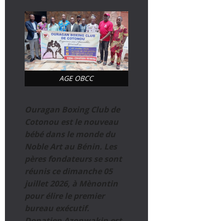
AGE OBCC
Ouragan Boxing Club de
Cotonou est le nouveau
bébé dans le monde du
Noble Art au Bénin. Les
pères fondateurs se sont
réunis ce dimanche 05
juillet 2026, à Mènontin
pour élire le premier
bureau exécutif.
Donatien Azonwakin est