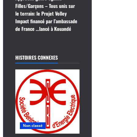
i
Filles/Garçons – Tous unis sur
g
le terrain: le Projet Volley
Impact financé par l’ambassade
a
de France …lancé à Kouandé
t
i
HISTOIRES CONNEXES
o
n
d
’
a
r
Non classé