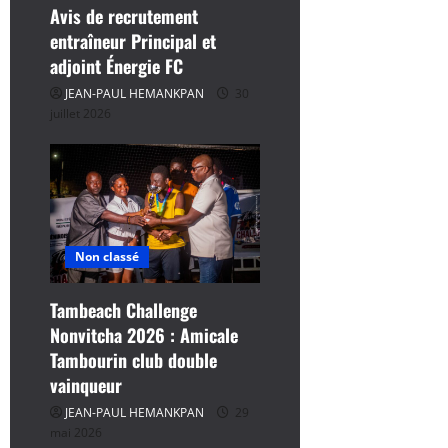
t
Avis de recrutement
entraîneur Principal et
i
adjoint Énergie FC
c
JEAN-PAUL HEMANKPAN
30
juillet 2026
l
e
Non classé
Tambeach Challenge
Nonvitcha 2026 : Amicale
Tambourin club double
vainqueur
JEAN-PAUL HEMANKPAN
29
mai 2026