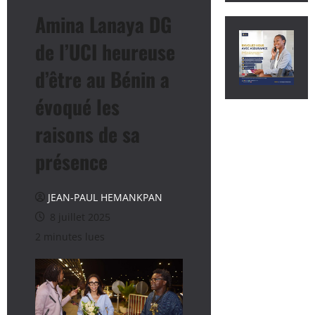
Amina Lanaya DG
de l’UCI heureuse
d’être au Bénin a
évoqué les
raisons de sa
présence
JEAN-PAUL HEMANKPAN
8 juillet 2025
2 minutes lues