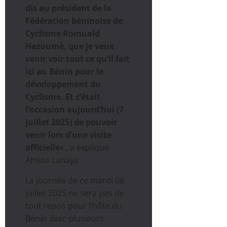
dis au président de la
Fédération béninoise de
Cyclisme Romuald
Hazoumè, que je veux
venir voir tout ce qu’il fait
ici au Bénin pour le
développement du
Cyclisme. Et c’était
l’occasion aujourd’hui (7
juillet 2025) de pouvoir
venir lors d’une visite
officielle
« , a expliqué
Amina Lanaya.
La journée de ce mardi 08
juillet 2025 ne sera pas de
tout repos pour l’hôte du
Bénin avec plusieurs