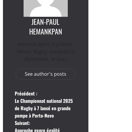
JEAN-PAUL
HEMANKPAN
Adore le Sport (Cyclisme,
Tennis, Rugby, Football); la
diplomatie , le buzz
See author's posts
N
Précédent :
Le Championnat national 2025
a
de Rugby à 7 lancé en grande
pompe à Porto-Novo
v
Suivant:
Approche genre égalité