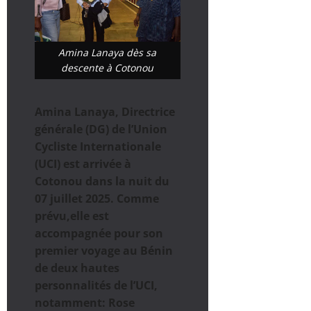
Amina Lanaya dès sa
descente à Cotonou
Amina Lanaya, Directrice
générale (DG) de l’Union
Cycliste Internationale
(UCI) est arrivée à
Cotonou dans la nuit du
07 juillet 2025. Comme
prévu,elle est
accompagnée pour son
premier voyage au Bénin
de deux hautes
personnalités de l’UCI,
notamment: Rose