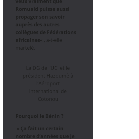
veux vraiment que
Romuald puisse aussi
propager son savoir
auprès des autres
collègues de Fédérations
africaines
« , a-t-elle
martelé.
La DG de l’UCI et le
président Hazoumè à
l’Aéroport
International de
Cotonou
Pourquoi le Bénin ?
»
Ça fait un certain
nombre d’années que je