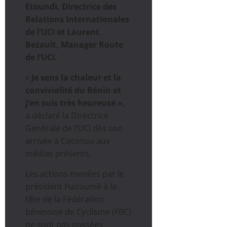
Etoundi, Directrice des
Relations Internationales
de l’UCI et Laurent
Bezault, Manager Route
de l’UCI.
«
Je sens la chaleur et la
convivialité du Bénin et
j’en suis très heureuse »,
a déclaré la Directrice
Générale de l’UCI dès son
arrivée à Cotonou aux
médias présents.
Les actions menées par le
président Hazoumè à la
tête de la Fédération
béninoise de Cyclisme (FBC)
ne sont pas passées