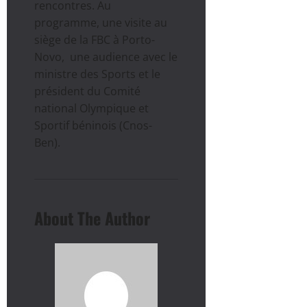
rencontres. Au
programme, une visite au
siège de la FBC à Porto-
Novo, une audience avec le
ministre des Sports et le
président du Comité
national Olympique et
Sportif béninois (Cnos-
Ben).
About The Author