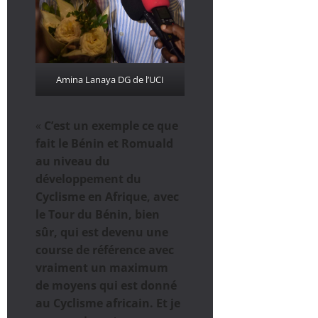
Amina Lanaya DG de l’UCI
«
C’est un exemple ce que
fait le Bénin et Romuald
au niveau du
développement du
Cyclisme en Afrique, avec
le Tour du Bénin, bien
sûr, qui est devenu une
course de référence avec
vraiment un maximum
de moyens qui est donné
au Cyclisme africain. Et je