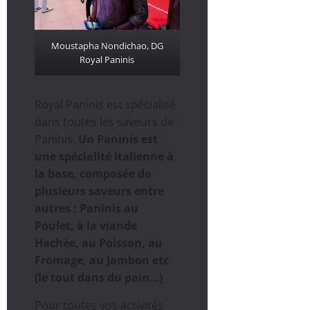
Moustapha Nondichao, DG
Royal Paninis
Royal Paninis est spécialisé
dans toutes les saveurs de
Paninis.
Un Paninis est
une spécialité italienne à
la base, composée de
plusieurs saveurs entre
autres : Paninis au
Poulet, à la viande
Hachée, au Poisson, au
Fromage, au Jambon etc
(le tout dans du pain…)
Pour toutes vos activités