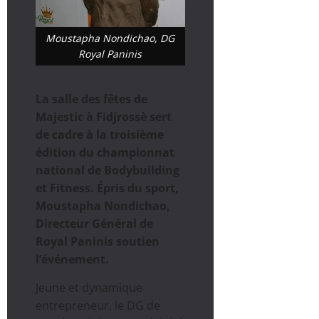
Moustapha Nondichao, DG
Royal Paninis
La salle des fêtes de
Majestic à Fidjrossè sert
de cadre à la troisième
édition du championnat
national de Bodybuilding
et Fitness. Épris du sport,
Moustapha Nondichao,
Directeur Général de
Royal Paninis soutien
l’événement.
Jeune et dynamique
entrepreneur, le DG de