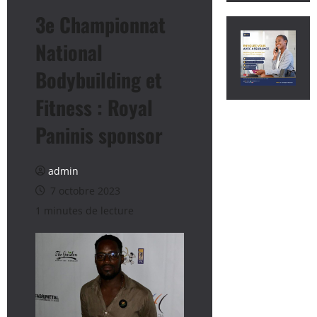
3e Championnat
National
Bodybuilding et
Fitness : Royal
Paninis sponsor
admin
7 octobre 2023
1 minutes de lecture