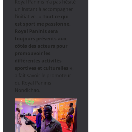
Royal Paninis n’a pas hésité
un instant à accompagner
l’initiative. »
Tout ce qui
est sport me passionne.
Royal Paninis sera
toujours présents aux
côtés des acteurs pour
promouvoir les
différentes activités
sportives et culturelles »
,
a fait savoir le promoteur
du Royal Paninis
Nondichao.