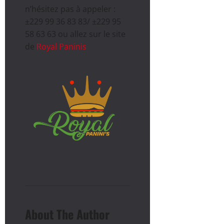
n’hésitez pas à appeler :
±229 99 36 83 83/ ±229 95
58 63 63 ou allez sur le site
de
Royal Paninis
About The Author