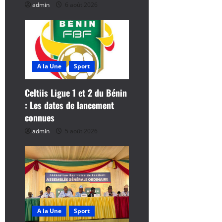
t
admin
6 août 2026
i
c
l
A la Une
Sport
e
Celtiis Ligue 1 et 2 du Bénin
: Les dates de lancement
connues
admin
5 août 2026
A la Une
Sport