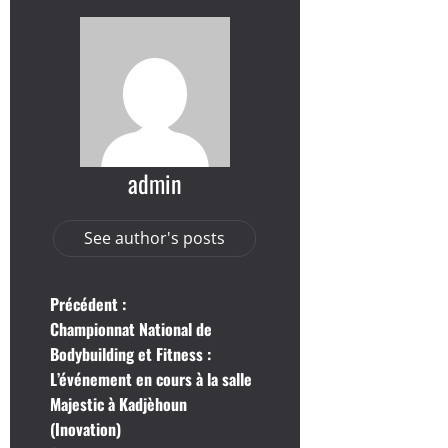
admin
See author's posts
N
Précédent :
Championnat National de
a
Bodybuilding et Fitness :
L’événement en cours à la salle
v
Majestic à Kadjèhoun
i
(Inovation)