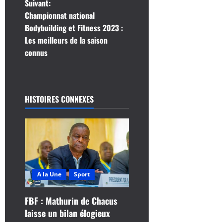
Suivant:
g
Championnat national
Bodybuilding et Fitness 2023 :
a
Les meilleurs de la saison
t
connus
i
o
HISTOIRES CONNEXES
n
d
’
A la Une
Sport
a
r
FBF : Mathurin de Chacus
laisse un bilan élogieux