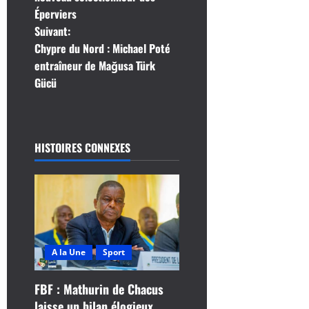
v
Éperviers
i
Suivant:
Chypre du Nord : Michael Poté
g
entraîneur de Mağusa Türk
Gücü
a
t
i
HISTOIRES CONNEXES
o
n
d
A la Une
Sport
’
FBF : Mathurin de Chacus
a
laisse un bilan élogieux