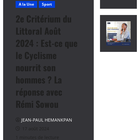
A la Une
Sport
2e Critérium du
Littoral Août
2024 : Est-ce que
le Cyclisme
nourrit son
hommes ? La
réponse avec
Rémi Sowou
JEAN-PAUL HEMANKPAN
17 août 2024
1 minutes de lecture