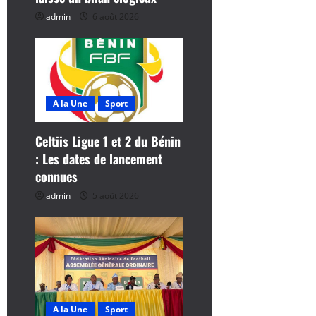
r
admin
6 août 2026
t
i
c
A la Une
Sport
l
Celtiis Ligue 1 et 2 du Bénin
: Les dates de lancement
e
connues
admin
5 août 2026
A la Une
Sport