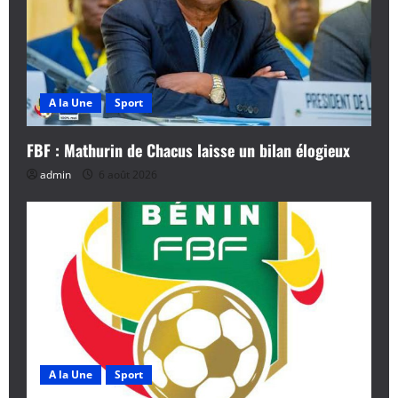
A la Une
Sport
FBF : Mathurin de Chacus laisse un bilan élogieux
admin
6 août 2026
A la Une
Sport