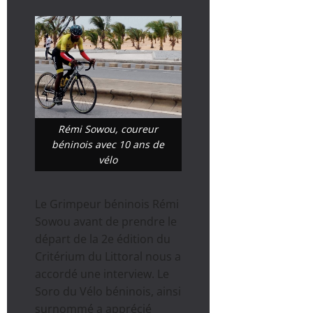
Rémi Sowou, coureur
béninois avec 10 ans de
vélo
Le Grimpeur béninois Rémi
Sowou avant de prendre le
départ de la 2e édition du
Critérium du Littoral nous a
accordé une interview. Le
Soro du Vélo béninois, ainsi
surnommé a apprécié