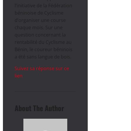
l’initiative de la Fédération
béninoise de Cyclisme
d’organiser une course
chaque mois. Sur une
question concernant la
rentabilité du Cyclisme au
Bénin, le coureur béninois
a été sans langue de bois.
Suivez sa réponse sur ce
lien
About The Author