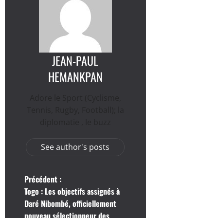
JEAN-PAUL
HEMANKPAN
Adore le Sport (Cyclisme,
Tennis, Rugby, Football); la
diplomatie , le buzz
See author's posts
N
Précédent :
Togo : Les objectifs assignés à
a
Daré Nibombé, officiellement
nouveau sélectionneur des