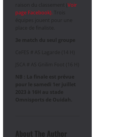
raison du classement (
Voir
page Facebook).
Trois
équipes jouent pour une
place de finaliste.
3e match du seul groupe
CeFES # AS Lagarde (14 H)
JSCA # AS Gnilim Foot (16 H)
NB : La finale est prévue
pour le samedi 1er juillet
2023 à 16H au stade
Omnisports de Ouidah.
About The Author