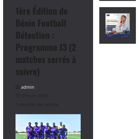
1ère Édition de
Bénin Football
Détection :
Programme J3 (2
matches serrés à
suivre)
admin
29 juin 2023
1 minutes de lecture