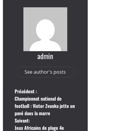
admin
See author's posts
N
Précédent :
Championnat national de
a
football : Victor Zvunka jette un
pavé dans la marre
v
Suivant:
i
Jeux Africains de plage 4e