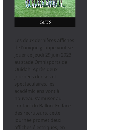
CeFES
Les deux dernières affiches
de l’unique groupe vont se
jouer ce jeudi 29 juin 2023
au stade Omnisports de
Ouidah. Après deux
journées denses et
spectaculaires, les
académiciens vont à
nouveau s’amuser au
contact du Ballon. En face
des recruteurs, cette
journée promet deux
affiches électriques, en