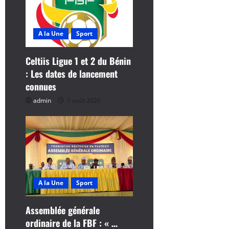
t
i
A la Une
Sport
c
Celtiis Ligue 1 et 2 du Bénin
l
: Les dates de lancement
connues
e
admin
5 août 2026
A la Une
Sport
Assemblée générale
ordinaire de la FBF : « …