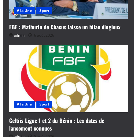
A la Une
Sport
FBF : Mathurin de Chacus laisse un bilan élogieux
admin
6 août 2026
A la Une
Sport
Celtiis Ligue 1 et 2 du Bénin : Les dates de
lancement connues
admin
5 août 2026