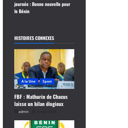
journée : Bonne nouvelle pour
g
le Bénin
a
t
HISTOIRES CONNEXES
i
o
n
d
A la Une
Sport
’
FBF : Mathurin de Chacus
laisse un bilan élogieux
a
admin
6 août 2026
r