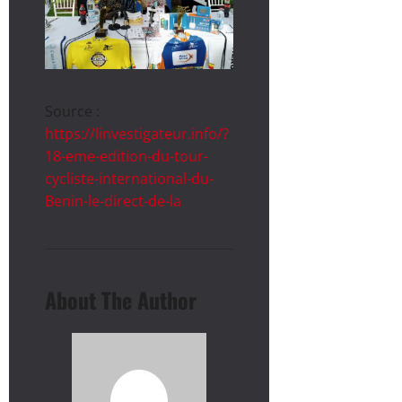
Source :
https://linvestigateur.info/?
18-eme-edition-du-tour-
cycliste-international-du-
Benin-le-direct-de-la
About The Author