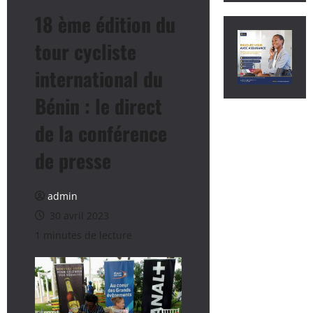
18 ème édition du
tour cycliste
international du
Bénin : le direct
de la conférence
de presse
admin
30 avril 2023
1 minutes de lecture