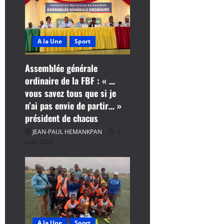
l
e
A la Une
Sport
Assemblée générale
ordinaire de la FBF : « …
vous savez tous que si je
n’ai pas envie de partir… »
président de chacus
JEAN-PAUL HEMANKPAN
5
août 2026
A la Une
Sport