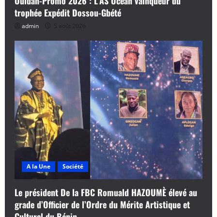
Ouidah-Promo 2026 : L’AS Océan vainqueur du
trophée Expédit Dossou-Gbété
admin
5 août 2026
A la Une
Société
Le président De la FBC Romuald HAZOUMÈ élevé au
grade d’Officier de l’Ordre du Mérite Artistique et
Culturel du Bénin