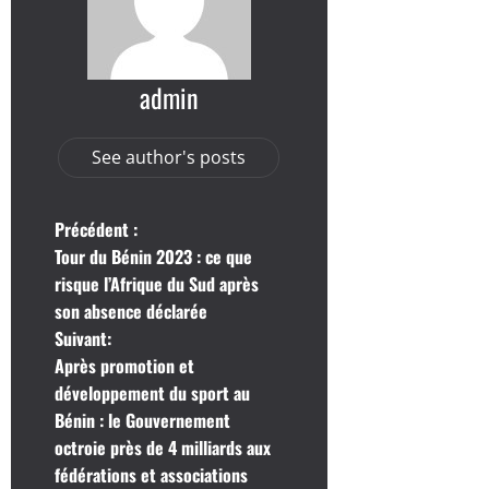
admin
See author's posts
N
Précédent :
Tour du Bénin 2023 : ce que
a
risque l’Afrique du Sud après
son absence déclarée
v
Suivant:
i
Après promotion et
développement du sport au
g
Bénin : le Gouvernement
octroie près de 4 milliards aux
a
fédérations et associations