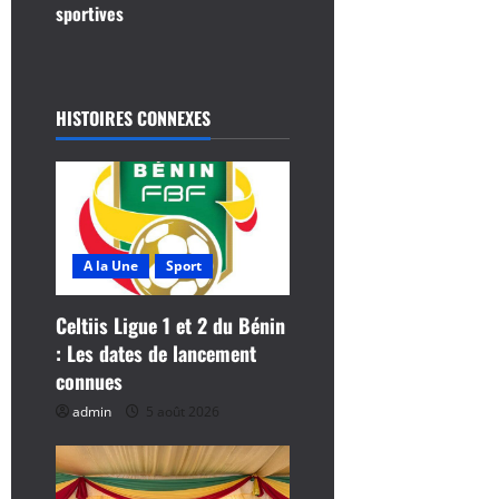
t
sportives
i
o
HISTOIRES CONNEXES
n
d
’
A la Une
Sport
a
Celtiis Ligue 1 et 2 du Bénin
r
: Les dates de lancement
connues
t
admin
5 août 2026
i
c