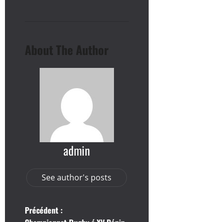
About The Author
admin
See author's posts
N
Précédent :