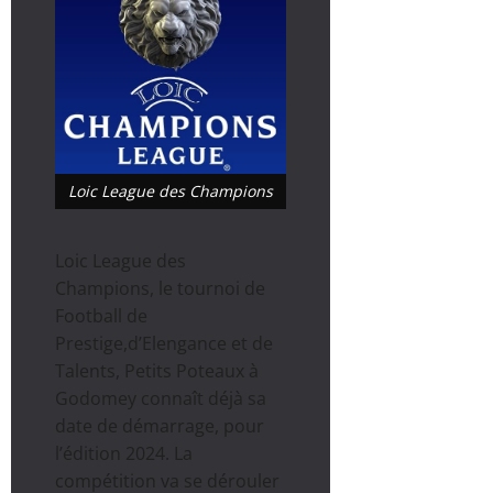
Loic League des Champions
Loic League des
Champions, le tournoi de
Football de
Prestige,d’Elengance et de
Talents, Petits Poteaux à
Godomey connaît déjà sa
date de démarrage, pour
l’édition 2024. La
compétition va se dérouler