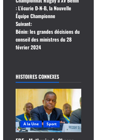
Championnat Rugby á XV Bénin
a
: L’écurie D-N-B, la Nouvelle
Équipe Championne
v
Suivant:
i
Bénin: les grandes décisions du
conseil des ministres du 28
g
février 2024
a
t
HISTOIRES CONNEXES
i
o
n
d
A la Une
Sport
’