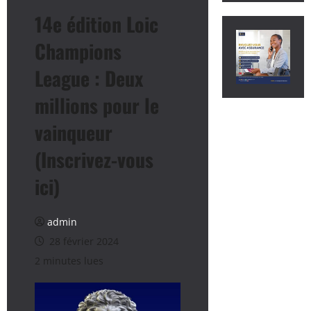
14e édition Loic
Champions
League : Deux
millions pour le
vainqueur
(Inscrivez-vous
ici)
admin
28 février 2024
2 minutes lues