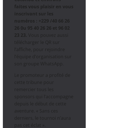
faites vous plaisir en vous
inscrivant sur les
numéros : +229 /40 66 26
26 0u 95 40 26 26 et 96 02
23 23.
Vous pouvez aussi
télécharger le QR sur
l’affiche, pour rejoindre
l’équipe d’organisation sur
son groupe WhatsApp.
Le promoteur a profité de
cette tribune pour
remercier tous les
sponsors qui l’accompagne
depuis le début de cette
aventure. « Sans ces
derniers, le tournoi n’aura
pas cet éclat ».