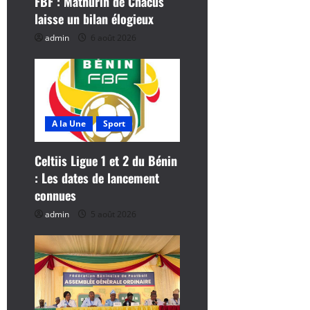
FBF : Mathurin de Chacus
laisse un bilan élogieux
a
admin
6 août 2026
r
t
i
A la Une
Sport
c
Celtiis Ligue 1 et 2 du Bénin
l
: Les dates de lancement
connues
e
admin
5 août 2026