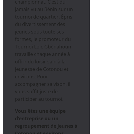
championnat. C’est du
jamais vu au Bénin sur un
tournoi de quartier. Épris
du divertissement des
jeunes sous toute ses
formes, le promoteur du
Tournoi Loic Gbènahoun
travaille chaque année à
offrir du loisir sain à la
jeunesse de Cotonou et
environs. Pour
accompagner sa vison, il
vous suffit juste de
participer au tournoi.
Vous êtes une équipe
d’entreprise ou un
regroupement de jeunes à
Cotonou et environs