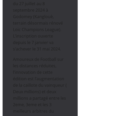
du 27 juillet au 8
septembre 2024 à
Godomey (Kanglouè,
terrain désormais rénové
Loic Champions League).
L’inscription ouverte
depuis le 7 janvier va
s’achever le 31 mai 2024.
Amoureux de Football sur
les distances réduites,
l’innovation de cette
édition est l’augmentation
de la caillote du vainqueur (
Deux millions) et deux
millions a partagé entre les
2eme, 3eme et les 3
meilleurs arbitres du