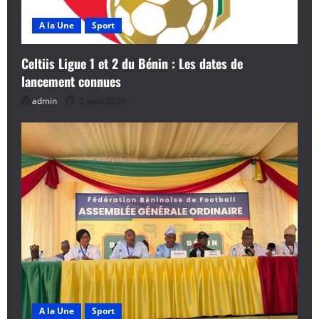
e
A la Une
Sport
Celtiis Ligue 1 et 2 du Bénin : Les dates de
lancement connues
admin
5 août 2026
A la Une
Sport