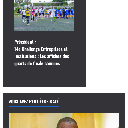
N
Précédent :
14e Challenge Entreprises et
a
Institutions : Les affiches des
quarts de finale connues
v
i
g
a
VOUS AVEZ PEUT-ÊTRE RATÉ
t
i