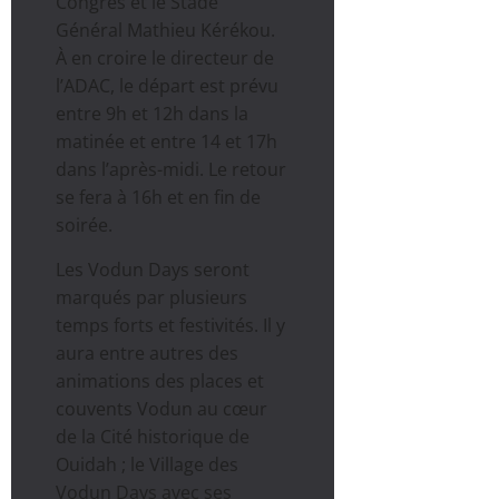
Congrès et le Stade
Général Mathieu Kérékou.
À en croire le directeur de
l’ADAC, le départ est prévu
entre 9h et 12h dans la
matinée et entre 14 et 17h
dans l’après-midi. Le retour
se fera à 16h et en fin de
soirée.
Les Vodun Days seront
marqués par plusieurs
temps forts et festivités. Il y
aura entre autres des
animations des places et
couvents Vodun au cœur
de la Cité historique de
Ouidah ; le Village des
Vodun Days avec ses