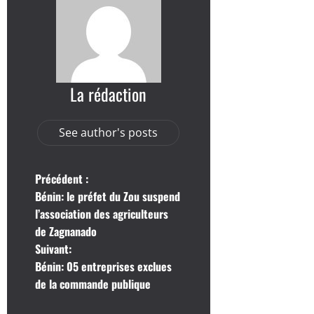
La rédaction
See author's posts
N
Précédent :
Bénin: le préfet du Zou suspend
a
l’association des agriculteurs
de Zagnanado
v
Suivant:
i
Bénin: 05 entreprises exclues
de la commande publique
g