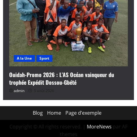
A la Une
Sport
Ouidah-Promo 2026 : L’AS Océan vainqueur du
trophée Expédit Dossou-Gbété
admin
5 août 2026
Blog
Home
Page d’exemple
Copyright © All rights reserved.
|
MoreNews
par AF
themes