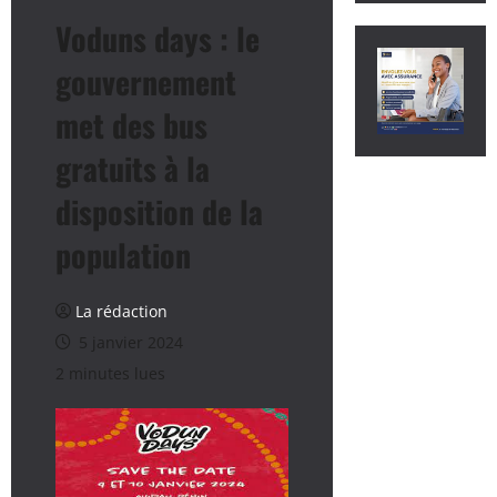
Voduns days : le
gouvernement
met des bus
gratuits à la
disposition de la
population
La rédaction
5 janvier 2024
2 minutes lues