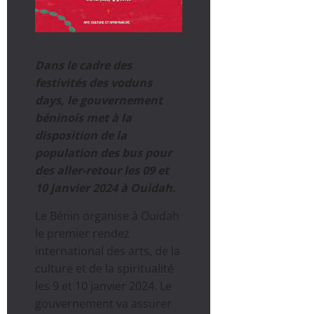
Dans le cadre des
festivités des voduns
days, le gouvernement
béninois met à la
disposition de la
population des bus pour
des aller-retour les 09 et
10 janvier 2024 à Ouidah.
Le Bénin organise à Ouidah
le premier rendez
international des arts, de la
culture et de la spiritualité
les 9 et 10 janvier 2024. Le
gouvernement va assurer