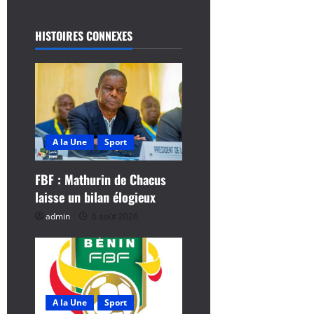
a
HISTOIRES CONNEXES
t
i
o
n
A la Une
Sport
d
FBF : Mathurin de Chacus
’
laisse un bilan élogieux
a
admin
6 août 2026
r
t
i
A la Une
Sport