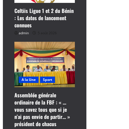
c
Celtiis Ligue 1 et 2 du Bénin
: Les dates de lancement
l
connues
e
admin
5 août 2026
A la Une
Sport
Assemblée générale
ordinaire de la FBF : « …
vous savez tous que si je
n’ai pas envie de partir… »
président de chacus