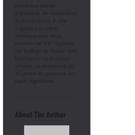
nombreux stands
d’artisanat, de restauration
et d’animations. A cela
s’ajoutent la scène
artistique avec deux
concerts les 9 et 10 janvier
sur la plage de Ouidah avec
la présence de plusieurs
artistes ; le cérémonial du
10 janvier en présence des
hauts dignitaires.
About The Author