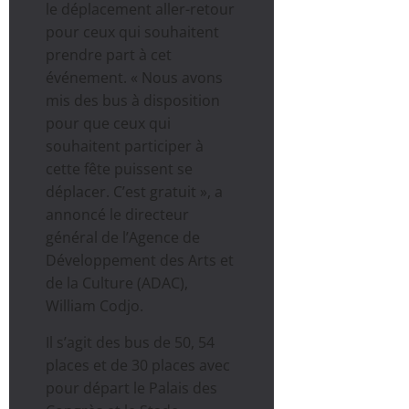
le déplacement aller-retour
pour ceux qui souhaitent
prendre part à cet
événement. « Nous avons
mis des bus à disposition
pour que ceux qui
souhaitent participer à
cette fête puissent se
déplacer. C’est gratuit », a
annoncé le directeur
général de l’Agence de
Développement des Arts et
de la Culture (ADAC),
William Codjo.
Il s’agit des bus de 50, 54
places et de 30 places avec
pour départ le Palais des