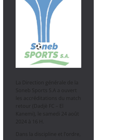
La Direction générale de la
Soneb Sports S.A a ouvert
les accréditations du match
retour (Dadjè FC – El
Kanemi), le samedi 24 août
2024 à 16 H.
Dans la discipline et l’ordre,