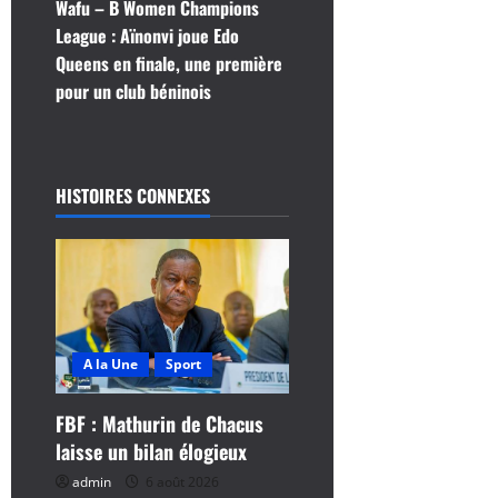
Wafu – B Women Champions
g
League : Aïnonvi joue Edo
Queens en finale, une première
a
pour un club béninois
t
i
HISTOIRES CONNEXES
o
n
d
’
A la Une
Sport
a
FBF : Mathurin de Chacus
r
laisse un bilan élogieux
admin
6 août 2026