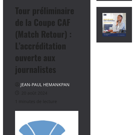
Tour préliminaire
de la Coupe CAF
(Match Retour) :
L’accréditation
ouverte aux
journalistes
JEAN-PAUL HEMANKPAN
20 août 2024
1 minutes de lecture