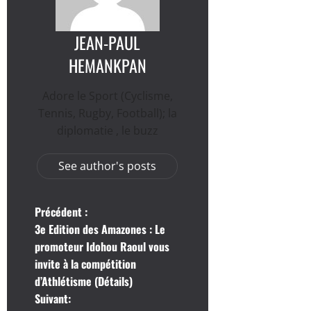
JEAN-PAUL
HEMANKPAN
Adore le Sport (Cyclisme,
Tennis, Rugby, Football); la
diplomatie , le buzz
See author's posts
N
Précédent :
3e Edition des Amazones : Le
a
promoteur Idohou Raoul vous
invite à la compétition
v
d’Athlétisme (Détails)
i
Suivant: