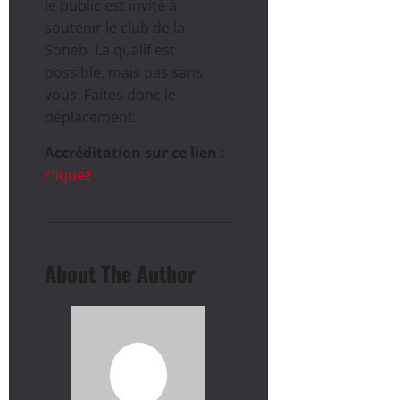
le public est invité à
soutenir le club de la
Soneb. La qualif est
possible, mais pas sans
vous. Faites donc le
déplacement.
Accréditation sur ce lien
:
cliquez
About The Author