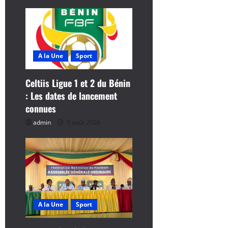
t
i
c
A la Une
Sport
l
Celtiis Ligue 1 et 2 du Bénin
e
: Les dates de lancement
connues
admin
5 août 2026
A la Une
Sport