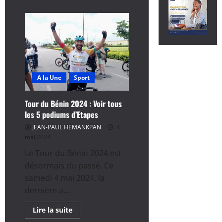
A la Une
Sport
Tour du Bénin 2024 : Voir tous
les 5 podiums d’Etapes
JEAN-PAUL HEMANKPAN
4
mai 2024
Le Tour du Bénin 2024 est
désormais du passé. Ce
samedi 4 mai 2024, la
dernière a...
En
Lire la suite
savoir