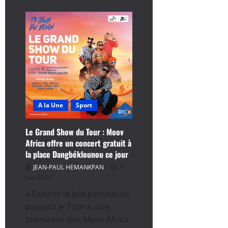
plus
sur
Tour
du
Bénin
2024
:
Voir
tous
les
5
podiums
d’Etapes
A la Une
Sport
Le Grand Show du Tour : Moov
Africa offre un concert gratuit à
la place Dangbéklounou ce jour
JEAN-PAUL HEMANKPAN
3
mai 2024
« Donner la joie partout où
passera le Tour », une
promesse que Moov Africa