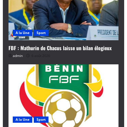
A la Une
Sport
FBF : Mathurin de Chacus laisse un bilan élogieux
admin
6 août 2026
A la Une
Sport