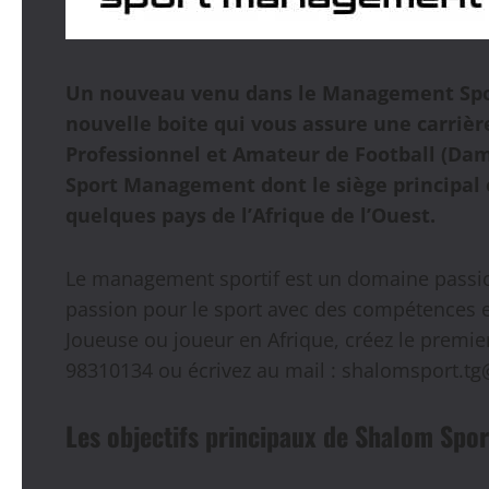
Un nouveau venu dans le Management Spor
nouvelle boite qui vous assure une carrièr
Professionnel et Amateur de Football (Dam
Sport Management dont le siège principal
quelques pays de l’Afrique de l’Ouest.
Le management sportif est un domaine passio
passion pour le sport avec des compétences en
Joueuse ou joueur en Afrique, créez le premie
98310134 ou écrivez au mail : shalomsport.t
Les objectifs principaux de Shalom Sp