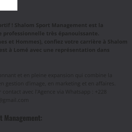
tif ! Shalom Sport Management est la
e professionnelle très épanouissante.
es et Hommes), confiez votre carrière à Shalom
 est à Lomé avec une représentation dans
nnant et en pleine expansion qui combine la
 gestion d’image, en marketing et en affaires.
r contact avec l’Agence via Whatsapp : +228
g@gmail.com
ort Management: