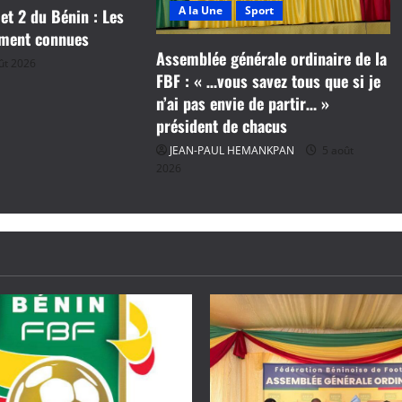
A la Une
Sport
 et 2 du Bénin : Les
ement connues
Assemblée générale ordinaire de la
ût 2026
FBF : « …vous savez tous que si je
n’ai pas envie de partir… »
président de chacus
JEAN-PAUL HEMANKPAN
5 août
2026