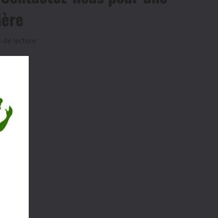
ière
 de lecture