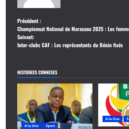
N
Précédent :
Championnat National de Maracana 2025 : Les femme
a
Suivant:
v
Inter-clubs CAF : Les représentants du Bénin fixés
i
g
HISTOIRES CONNEXES
a
t
i
o
A la Une
S
A la Une
Sport