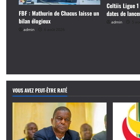
n
Celtiis Ligue 1
d
FBF : Mathurin de Chacus laisse un
dates de lanc
bilan élogieux
admin
5 ao
’
admin
6 août 2026
a
r
t
i
VOUS AVEZ PEUT-ÊTRE RATÉ
c
l
e