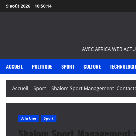
Aller
9 août 2026
10:50:15
au
contenu
AVEC AFRICA WEB ACTU
ACCUEIL
POLITIQUE
SPORT
CULTURE
TECHNOLOGI
Accueil
Sport
Shalom Sport Management :Contactez
A la Une
Sport
Shalom Sport Management :