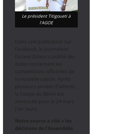
Le président Titigoueti à
l'AGOE
Dans une publication sur
Facebook, le journaliste
Dicorel Zohou a publié des
dates concernant les
compétitions officielles de
la nouvelle saison. Après
plusieurs années d’attente,
la Coupe du Bénin est
annoncée pour le 24 mars
(1er tour).
Notre source a cité « les
décisions de l’Assemblée