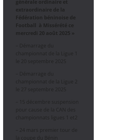
générale ordinaire et
extraordinaire de la
Fédération béninoise de
Football à Missérété ce
mercredi 20 août 2025 »
– Démarrage du
championnat de la Ligue 1
le 20 septembre 2025
– Démarrage du
championnat de la Ligue 2
le 27 septembre 2025
– 15 décembre suspension
pour cause de la CAN des
championnats ligues 1 et2
– 24 mars premier tour de
la coupe du Bénin