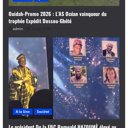
Ouidah-Promo 2026 : L’AS Océan vainqueur du
trophée Expédit Dossou-Gbété
admin
5 août 2026
A la Une
Société
Le président De la FBC Romuald HAZOUMÈ élevé au