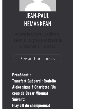
JEAN-PAUL
HEMANKPAN
Adore le Sport (Cyclisme,
Tennis, Rugby, Football); la
diplomatie , le buzz
See author's posts
N
Précédent :
Transfert Guépard : Rodolfo
a
Aloko signe à Charlotte (Un
coup de Cesar Mboma)
v
Suivant:
i
Play off du championnat