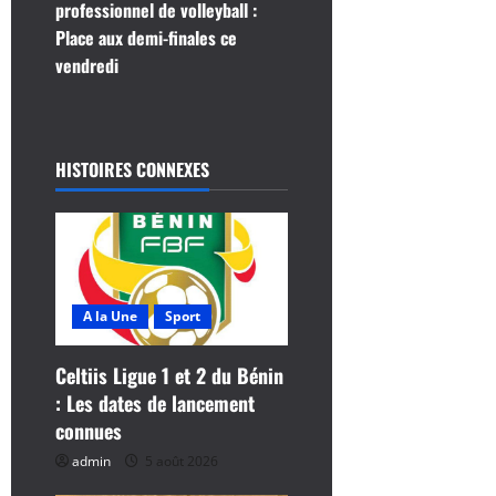
professionnel de volleyball :
g
Place aux demi-finales ce
vendredi
a
t
i
HISTOIRES CONNEXES
o
n
d
A la Une
Sport
’
Celtiis Ligue 1 et 2 du Bénin
a
: Les dates de lancement
connues
r
admin
5 août 2026