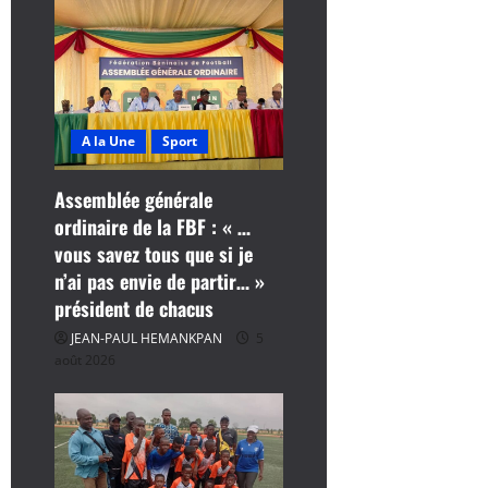
t
i
c
l
A la Une
Sport
e
Assemblée générale
ordinaire de la FBF : « …
vous savez tous que si je
n’ai pas envie de partir… »
président de chacus
JEAN-PAUL HEMANKPAN
5
août 2026