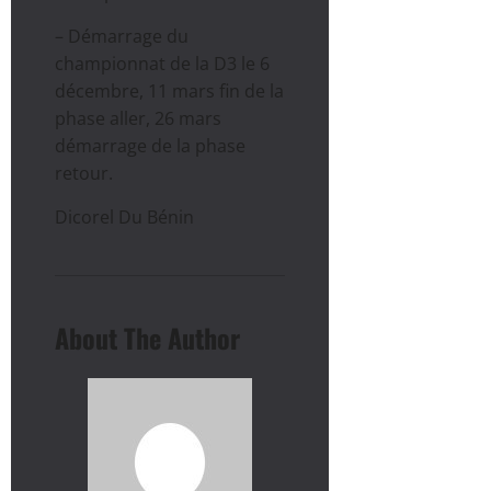
– Démarrage du
championnat de la D3 le 6
décembre, 11 mars fin de la
phase aller, 26 mars
démarrage de la phase
retour.
Dicorel Du Bénin
About The Author