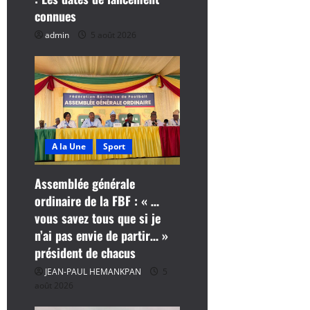
r
connues
t
admin
5 août 2026
i
c
l
A la Une
Sport
e
Assemblée générale
ordinaire de la FBF : « …
vous savez tous que si je
n’ai pas envie de partir… »
président de chacus
JEAN-PAUL HEMANKPAN
5
août 2026