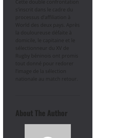
Cette double confrontation
s’inscrit dans le cadre du
processus d’affiliation à
World des deux pays. Après
la douloureuse défaite à
domicile, le capitaine et le
sélectionneur du XV de
Rugby béninois ont promis
tout donné pour redorer
l’image de la sélection
nationale au match retour.
About The Author