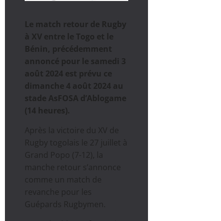
Le match retour de Rugby
à XV entre le Togo et le
Bénin, précédemment
annoncé pour le samedi 3
août 2024 est prévu ce
dimanche 4 août 2024 au
stade AsFOSA d’Ablogame
(14 heures).
Après la victoire du XV de
Rugby togolais le 27 juillet à
Grand Popo (7-12), la
manche retour s’annonce
comme un match de
revanche pour les
Guépards Rugbymen.