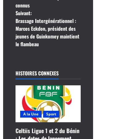
v
connus
i
Suivant:
Brassage Intergénérationnel :
g
Marcos Eckdon, président des
jeunes de Guinkomey maintient
a
le flambeau
t
i
HISTOIRES CONNEXES
o
n
d
A la Une
Sport
’
a
Celtiis Ligue 1 et 2 du Bénin
: Les dates de lancement