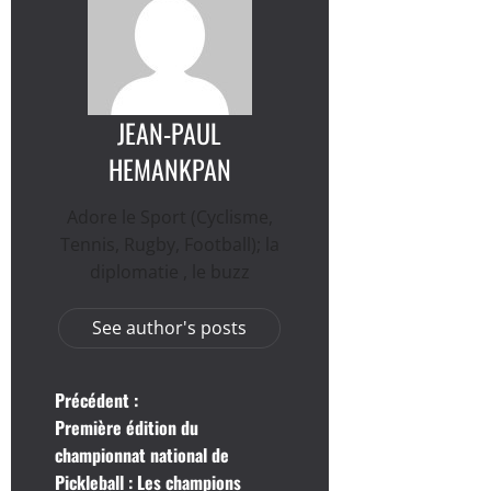
JEAN-PAUL
HEMANKPAN
Adore le Sport (Cyclisme,
Tennis, Rugby, Football); la
diplomatie , le buzz
See author's posts
N
Précédent :
Première édition du
a
championnat national de
Pickleball : Les champions