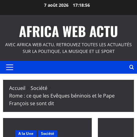
Aller
7 août 2026
17:18:57
au
contenu
AFRICA WEB ACTU
AVEC AFRICA WEB ACTU, RETROUVEZ TOUTES LES ACTUALITÉS
SUR LA POLITIQUE, LA MUSIQUE ET LE SPORT
Menu
principal
Accueil
Société
Rome : ce que les Evêques béninois et le Pape
François se sont dit
A la Une
Société