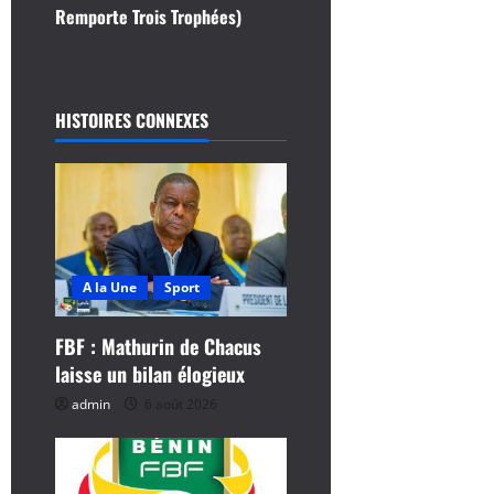
Remporte Trois Trophées)
i
o
HISTOIRES CONNEXES
n
d
’
a
A la Une
Sport
r
FBF : Mathurin de Chacus
t
laisse un bilan élogieux
i
admin
6 août 2026
c