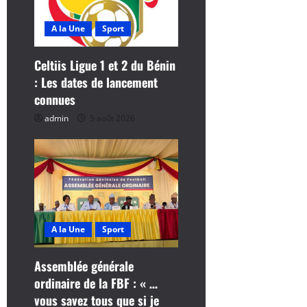
l
e
A la Une
Sport
Celtiis Ligue 1 et 2 du Bénin
: Les dates de lancement
connues
admin
5 août 2026
A la Une
Sport
Assemblée générale
ordinaire de la FBF : « …
vous savez tous que si je