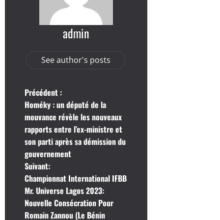
admin
See author's posts
N
Précédent :
Homéky : un député de la
a
mouvance révèle les nouveaux
rapports entre l’ex-ministre et
v
son parti après sa démission du
i
gouvernement
Suivant:
g
Championnat International IFBB
Mr. Universe Lagos 2023:
a
Nouvelle Consécration Pour
t
Romain Zannou (Le Bénin