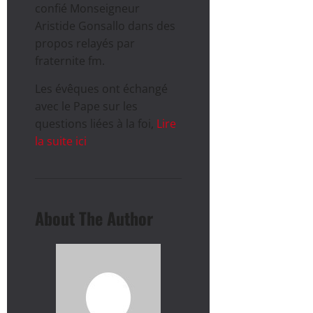
confié Monseigneur
Aristide Gonsallo dans des
propos relayés par
fraternite fm.
Les évêques ont échangé
avec le Pape sur les
questions liées à la foi,
Lire
la suite ici
About The Author