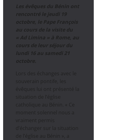
Les évêques du Bénin ont
rencontré le jeudi 19
octobre, le Pape François
au cours de la visite du
« Ad Limina » à Rome, au
cours de leur séjour du
lundi 16 au samedi 21
octobre.
Lors des échanges avec le
souverain pontife, les
évêques lui ont présenté la
situation de l’église
catholique au Bénin. « Ce
moment solennel nous a
vraiment permis
d’échanger sur la situation
de l’église au Bénin », a