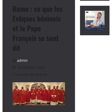
Rome : ce que les
Evêques béninois
et le Pape
François se sont
dit
admin
23 octobre 2023
1 minutes de lecture