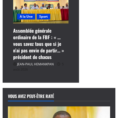
A la Une
Sport
Assemblée générale
ordinaire de la FBF : « …
vous savez tous que si je
n’ai pas envie de partir… »
président de chacus
JEAN-PAUL HEMANKPAN
5
août 2026
VOUS AVEZ PEUT-ÊTRE RATÉ