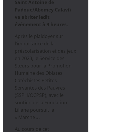
Saint Antoine de
Padoue/Abomey Calavi)
va abriter ledit
événement
à 9 heures.
Après le plaidoyer sur
l’importance de la
préscolarisation et des jeux
en 2023, le Service des
Sœurs pour la Promotion
Humaine des Oblates
Catéchistes Petites
Servantes des Pauvres
(SSPH/OCPSP), avec le
soutien de la Fondation
Liliane poursuit la
« Marche ».
Au cours de cet