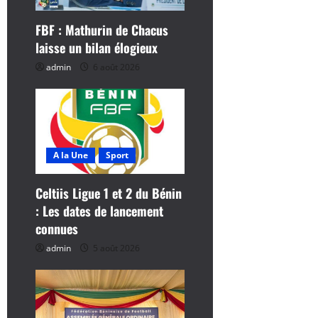
’
FBF : Mathurin de Chacus
laisse un bilan élogieux
a
admin
6 août 2026
r
t
i
A la Une
Sport
c
Celtiis Ligue 1 et 2 du Bénin
l
: Les dates de lancement
connues
e
admin
5 août 2026