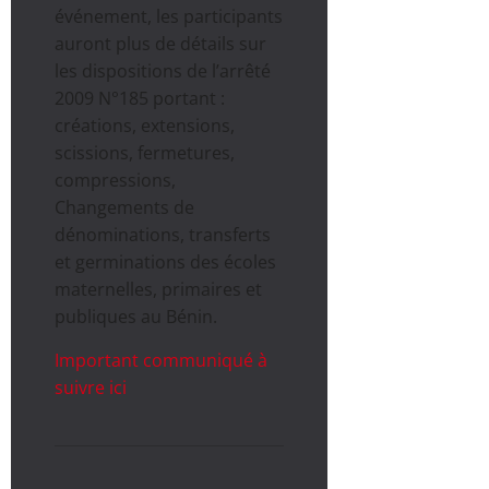
événement, les participants
auront plus de détails sur
les dispositions de l’arrêté
2009 N°185 portant :
créations, extensions,
scissions, fermetures,
compressions,
Changements de
dénominations, transferts
et germinations des écoles
maternelles, primaires et
publiques au Bénin.
Important communiqué à
suivre ici