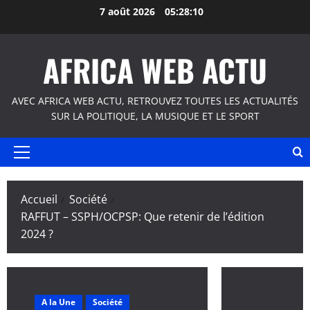
Aller
7 août 2026
05:28:10
au
contenu
AFRICA WEB ACTU
AVEC AFRICA WEB ACTU, RETROUVEZ TOUTES LES ACTUALITÉS
SUR LA POLITIQUE, LA MUSIQUE ET LE SPORT
Menu
principal
Accueil
Société
RAFFUT – SSPH/OCPSP: Que retenir de l’édition
2024 ?
A la Une
Société