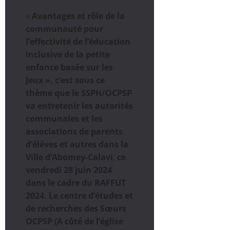
«
Avantages et rôle de la
communauté pour
l’effectivité de l’éducation
inclusive de la petite
enfance basée sur les
Jeux », c’est sous ce
thème que le SSPH/OCPSP
va entretenir les autorités
communales et les
associations de parents
d’éléves et autres dans la
Ville d’Abomey-Calavi
,
ce
vendredi 28 juin 2024
dans le cadre du RAFFUT
2024. Le centre d’études et
de recherches des Sœurs
OCPSP (A côté de l’église