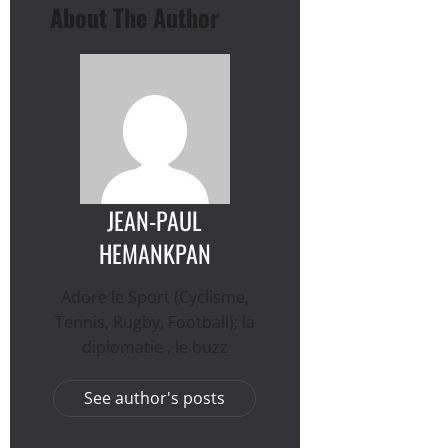
About The Author
JEAN-PAUL
HEMANKPAN
Adore le Sport (Cyclisme,
Tennis, Rugby, Football); la
diplomatie , le buzz
See author's posts