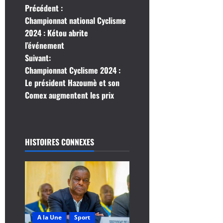
N
Précédent :
Championnat national Cyclisme
a
2024 : Kétou abrite
l’événement
v
Suivant:
i
Championnat Cyclisme 2024 :
Le président Hazoumè et son
g
Comex augmentent les prix
a
t
HISTOIRES CONNEXES
i
o
n
d
A la Une
Sport