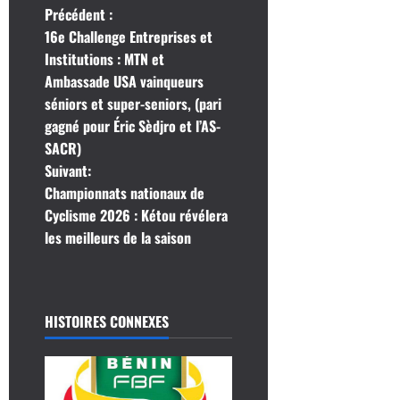
N
Précédent :
16e Challenge Entreprises et
a
Institutions : MTN et
Ambassade USA vainqueurs
v
séniors et super-seniors, (pari
i
gagné pour Éric Sèdjro et l’AS-
SACR)
g
Suivant:
Championnats nationaux de
a
Cyclisme 2026 : Kétou révélera
t
les meilleurs de la saison
i
o
HISTOIRES CONNEXES
n
d