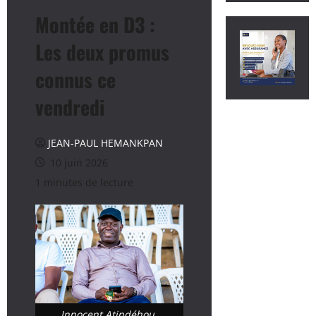
Montée en D3 :
Les deux promus
connus ce
vendredi
JEAN-PAUL HEMANKPAN
10 juin 2026
1 minutes de lecture
Innocent Atindéhou,