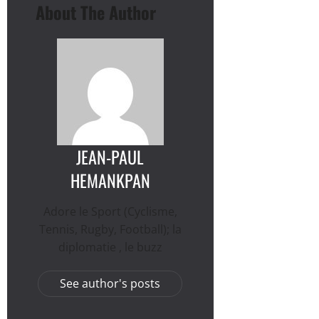
About The Author
JEAN-PAUL
HEMANKPAN
Adore le Sport (Cyclisme,
Tennis, Rugby, Football); la
diplomatie , le buzz
See author's posts