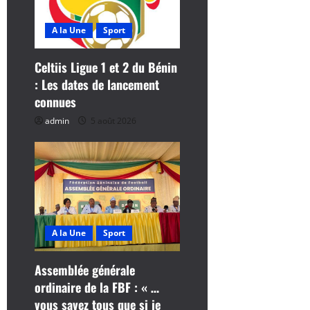
’
A la Une
Sport
a
Celtiis Ligue 1 et 2 du Bénin
r
: Les dates de lancement
connues
t
admin
5 août 2026
i
c
l
e
A la Une
Sport
Assemblée générale
ordinaire de la FBF : « …
vous savez tous que si je