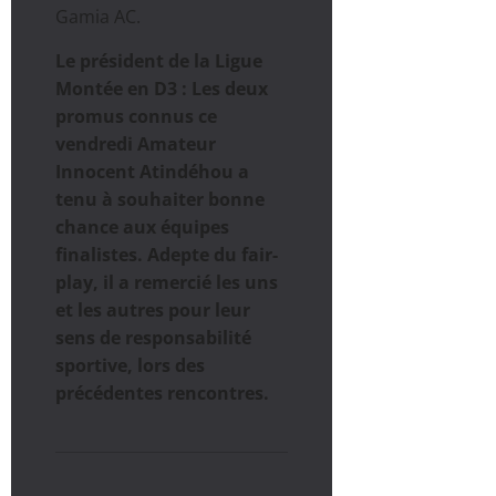
Gamia AC.
Le président de la Ligue
Montée en D3 : Les deux
promus connus ce
vendredi Amateur
Innocent Atindéhou a
tenu à souhaiter bonne
chance aux équipes
finalistes. Adepte du fair-
play, il a remercié les uns
et les autres pour leur
sens de responsabilité
sportive, lors des
précédentes rencontres.