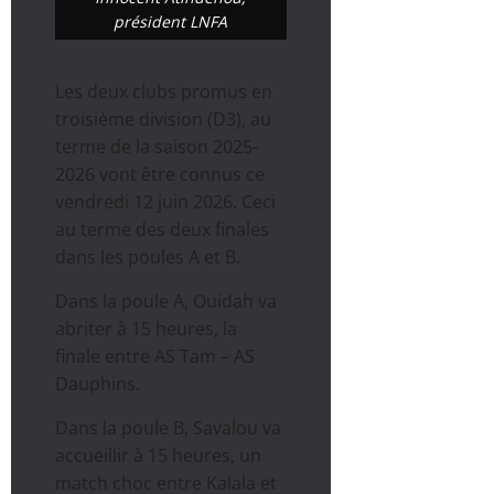
président LNFA
Les deux clubs promus en
troisième division (D3), au
terme de la saison 2025-
2026 vont être connus ce
vendredi 12 juin 2026. Ceci
au terme des deux finales
dans les poules A et B.
Dans la poule A, Ouidah va
abriter à 15 heures, la
finale entre AS Tam – AS
Dauphins.
Dans la poule B, Savalou va
accueillir à 15 heures, un
match choc entre Kalala et