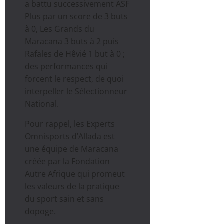
a battu successivement ASF
Plus par un score de 3 buts
à 0, Les Grands du
Maracana 3 buts à 2 puis
Rafales de Hêvié 1 but à 0 ;
des performances qui
forcent le respect, de quoi
interpeller le Sélectionneur
National.
Pour rappel, les Experts
Omnisports d’Allada est
une équipe de Maracana
créée par la Fondation
Autre Afrique qui promeut
les valeurs de la pratique
du sport sain et sans
dopoge.