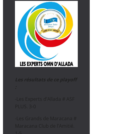
Les résultats de ce playoff
:
-Les Experts d’Allada # ASF
PLUS. 3-0
-Les Grands de Maracana #
Maracana Club de l’Amitié.
1-5