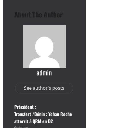
About The Author
admin
See author's posts
N
Précédent :
Transfert /Bénin : Yohan Roche
a
atterrit à QRM en D2