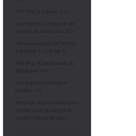
-ASF Plus # Rafales. 1-2
-Les Experts d’Allada # Les
Grands du Maracana. 3-2
-Maracana Club de l’Amitié
# Rafales. 1-1 ( 0 tab 2)
-ASF Plus # Les Grands du
Maracana. 0-4
-Les Experts d’Allada #
Rafales. 1-0
Prochain RDV le Dimanche
18 Juin pour la catégorie
Senior ( 35 ans et plus)