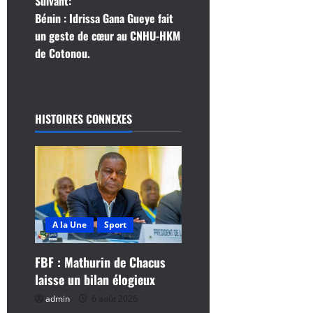
Suivant:
v
Bénin : Idrissa Gana Gueye fait
i
un geste de cœur au CNHU-HKM
de Cotonou.
g
a
HISTOIRES CONNEXES
t
i
o
n
A la Une
Sport
d
FBF : Mathurin de Chacus
’
laisse un bilan élogieux
a
admin
6 août 2026