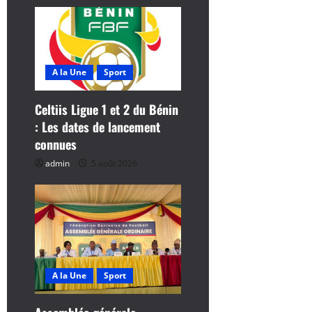
r
t
i
A la Une
Sport
c
Celtiis Ligue 1 et 2 du Bénin
: Les dates de lancement
l
connues
e
admin
5 août 2026
A la Une
Sport