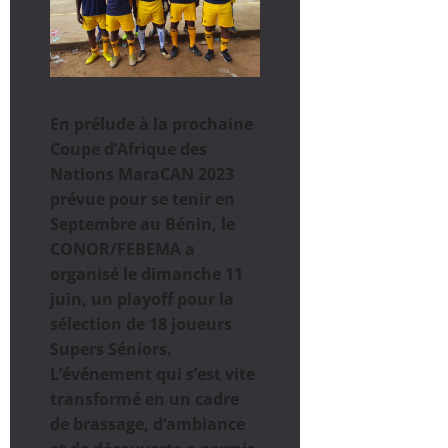
En prélude à la prochaine
Coupe d’Afrique des
Nations MaraCAN 2023
prévue pour se tenir en
Septembre au Bénin, le
CONOR/FEBEMA a
organisé le dimanche 11
juin, un playoff pour la
sélection de 18 joueurs
Supers Séniors.
L’événement qui s’est vite
transformé en un cadre
de brassage, d’ambiance