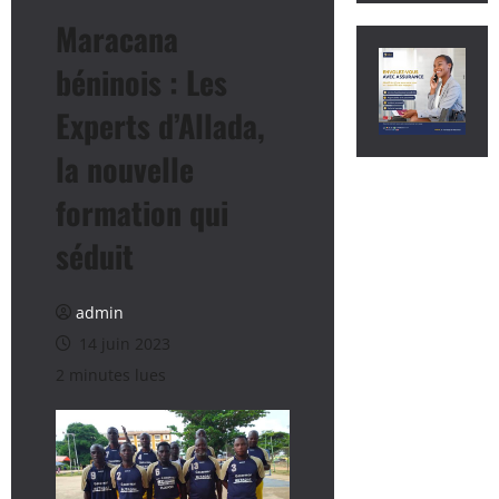
Maracana
béninois : Les
Experts d’Allada,
la nouvelle
formation qui
séduit
admin
14 juin 2023
2 minutes lues