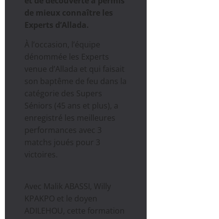
et de découverte a permis
de mieux connaître les
Experts d’Allada.
À l’occasion, l’équipe
dénommée les Experts
venue d’Allada et qui faisait
son baptême de feu dans la
catégorie des Supers
Séniors (45 ans et plus), a
enregistré les meilleures
performances avec 3
matchs joués pour 3
victoires.
Avec Malik ABASSI, Willy
KPAKPO et le doyen
ADILEHOU, cette formation