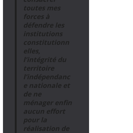
toutes mes
forces à
défendre les
institutions
constitutionn
elles,
l’intégrité du
territoire
l’indépendanc
e nationale et
de ne
ménager enfin
aucun effort
pour la
réalisation de