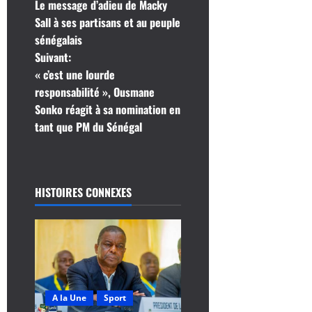
Le message d’adieu de Macky
a
Sall à ses partisans et au peuple
sénégalais
v
Suivant:
i
« c’est une lourde
responsabilité », Ousmane
g
Sonko réagit à sa nomination en
tant que PM du Sénégal
a
t
i
HISTOIRES CONNEXES
o
n
d
A la Une
Sport