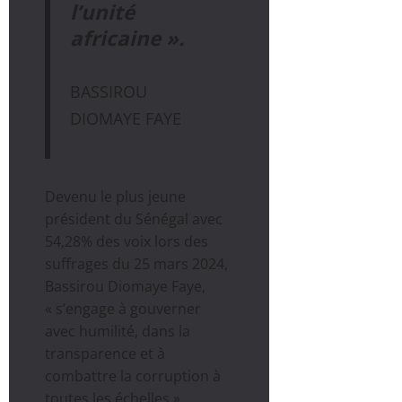
l’unité
africaine ».
BASSIROU
DIOMAYE FAYE
Devenu le plus jeune
président du Sénégal avec
54,28% des voix lors des
suffrages du 25 mars 2024,
Bassirou Diomaye Faye,
« s’engage à gouverner
avec humilité, dans la
transparence et à
combattre la corruption à
toutes les échelles ».