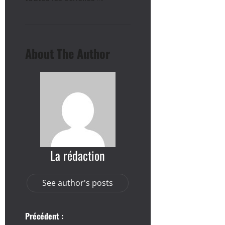
About The Author
La rédaction
See author's posts
N
Précédent :