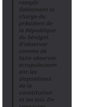
remplir
fidèlement la
charge du
président de
la République
du Sénégal.
D’observer
comme de
faire observer
scrupuleusem
ent les
dispositions
de la
constitution
et les lois.
De
consacrer