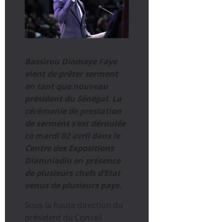
Bassirou Diomaye Faye
vient de prêter serment
en tant que nouveau
président du Sénégal. La
cérémonie de prestation
de serment s’est déroulée
ce mardi 02 avril dans le
Centre des Expositions
Diamniadio en présence
de plusieurs chefs d’Etat
venus de plusieurs pays.
Sous la haute direction du
président du Conseil