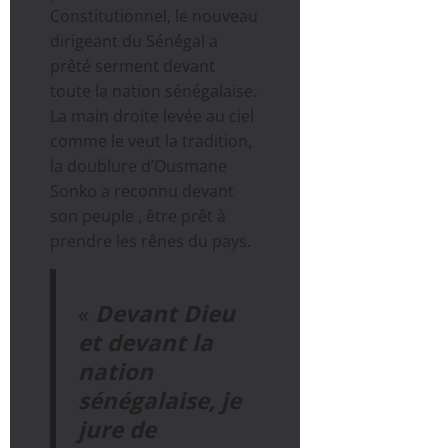
Constitutionnel, le nouveau
dirigeant du Sénégal a
prêté serment devant
toute la nation sénégalaise.
La main droite levée au ciel
comme le veut la tradition,
la doublure d’Ousmane
Sonko a reconnu devant
son peuple , être prêt à
prendre les rênes du pays.
«
Devant Dieu
et devant la
nation
sénégalaise, je
jure de