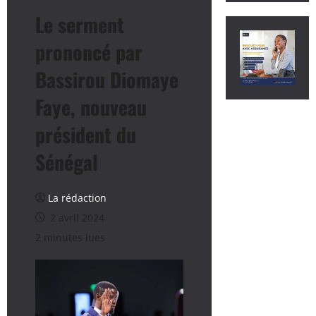
Le serment
prononcé par
Bassirou Diomaye
Faye, nouveau
président du
Sénégal
La rédaction
2 avril 2024
2 minutes lues