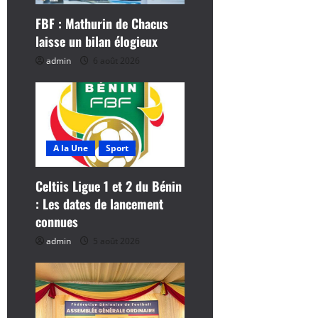
’
FBF : Mathurin de Chacus
a
laisse un bilan élogieux
r
admin
6 août 2026
t
i
c
A la Une
Sport
l
Celtiis Ligue 1 et 2 du Bénin
: Les dates de lancement
e
connues
admin
5 août 2026