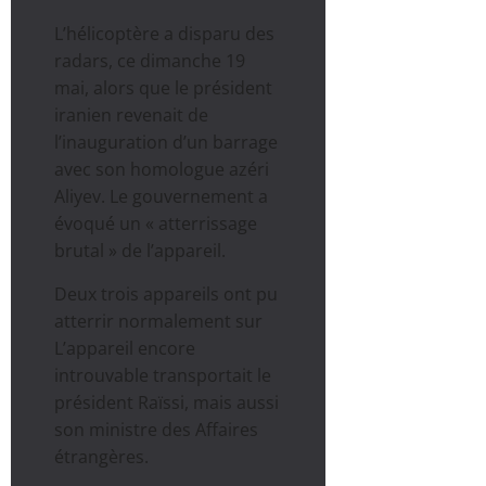
L’hélicoptère a disparu des
radars, ce dimanche 19
mai, alors que le président
iranien revenait de
l’inauguration d’un barrage
avec son homologue azéri
Aliyev. Le gouvernement a
évoqué un « atterrissage
brutal » de l’appareil.
Deux trois appareils ont pu
atterrir normalement sur
L’appareil encore
introuvable transportait le
président Raïssi, mais aussi
son ministre des Affaires
étrangères.