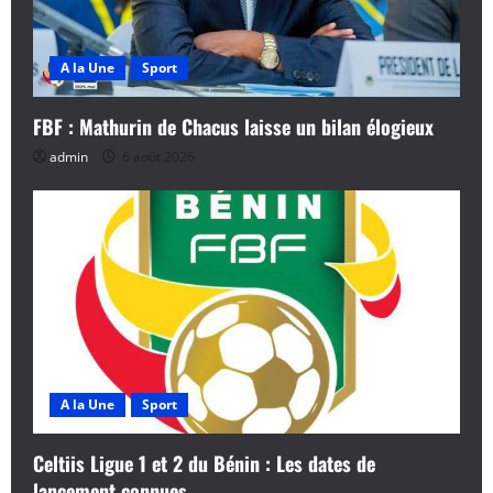
A la Une
Sport
FBF : Mathurin de Chacus laisse un bilan élogieux
admin
6 août 2026
A la Une
Sport
Celtiis Ligue 1 et 2 du Bénin : Les dates de
lancement connues