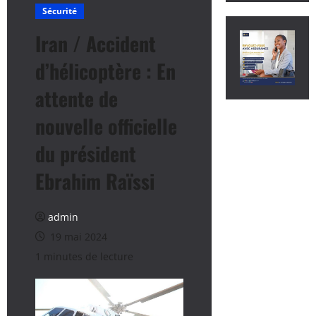
Sécurité
Iran / Accident
d’hélicoptère : En
attente de
nouvelle officielle
du président
Ebrahim Raïssi
admin
19 mai 2024
1 minutes de lecture