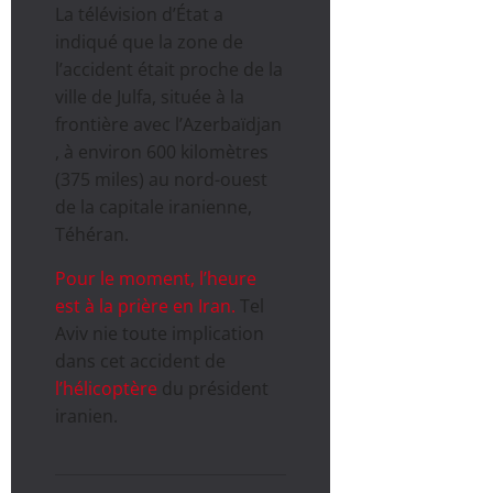
La télévision d’État a
indiqué que la zone de
l’accident était proche de la
ville de Julfa, située à la
frontière avec l’Azerbaïdjan
, à environ 600 kilomètres
(375 miles) au nord-ouest
de la capitale iranienne,
Téhéran.
Pour le moment, l’heure
est à la prière en Iran.
Tel
Aviv nie toute implication
dans cet accident de
l’hélicoptère
du président
iranien.