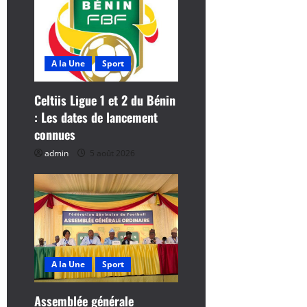
r
t
i
A la Une
Sport
c
Celtiis Ligue 1 et 2 du Bénin
: Les dates de lancement
l
connues
e
admin
5 août 2026
A la Une
Sport
Assemblée générale