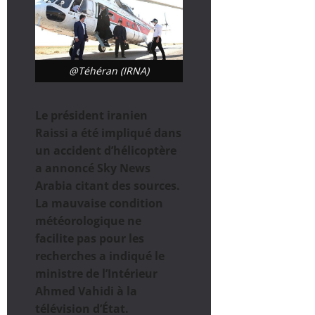
@Téhéran (IRNA)
Le président iranien
Raissi a été impliqué dans
un accident d’hélicoptère
a annoncé Sky News
Arabia citant des sources.
La mauvaise condition
météorologique ne
facilite pas pour les
recherches a indiqué le
ministre de l’Intérieur
Ahmed Vahidi à la
télévision d’État.