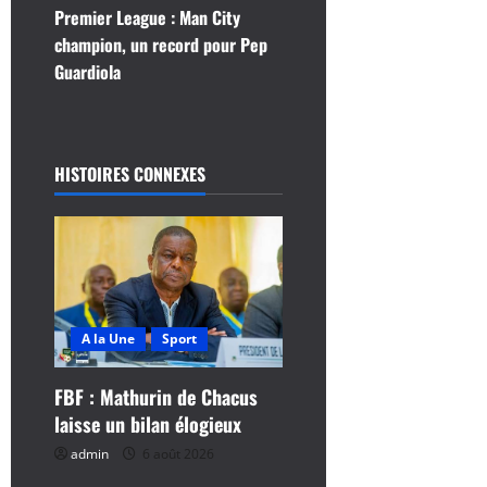
v
Premier League : Man City
i
champion, un record pour Pep
Guardiola
g
a
HISTOIRES CONNEXES
t
i
o
n
A la Une
Sport
d
FBF : Mathurin de Chacus
’
laisse un bilan élogieux
a
admin
6 août 2026