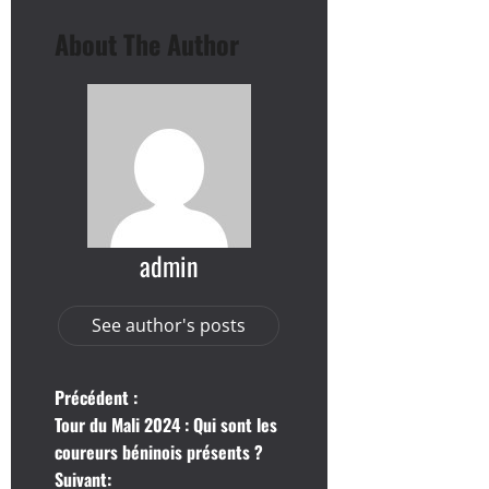
About The Author
admin
See author's posts
N
Précédent :
Tour du Mali 2024 : Qui sont les
a
coureurs béninois présents ?
Suivant: