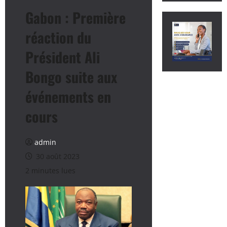
Gabon : Première
réaction du
Président Ali
Bongo suite aux
événements en
cours
admin
30 août 2023
2 minutes lues