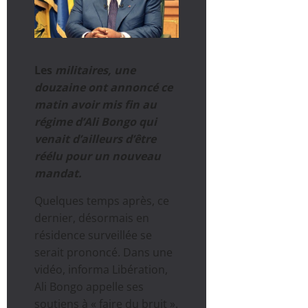
Les
militaires, une
douzaine ont annoncé ce
matin avoir mis fin au
régime d’Ali Bongo qui
venait d’ailleurs d’être
réélu pour un nouveau
mandat.
Quelques temps après, ce
dernier, désormais en
résidence surveillée se
serait prononcé. Dans une
vidéo, informa Libération,
Ali Bongo appelle ses
soutiens à « faire du bruit ».