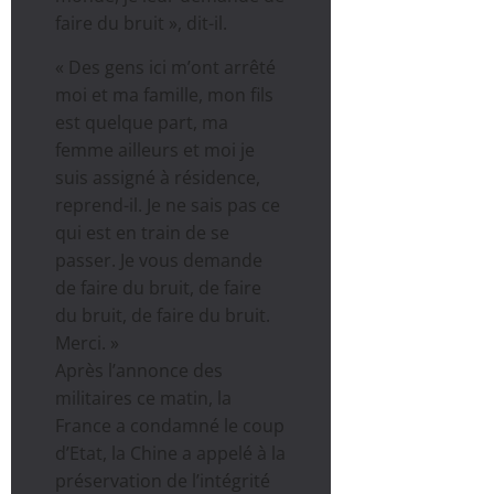
faire du bruit », dit-il.
« Des gens ici m’ont arrêté
moi et ma famille, mon fils
est quelque part, ma
femme ailleurs et moi je
suis assigné à résidence,
reprend-il. Je ne sais pas ce
qui est en train de se
passer. Je vous demande
de faire du bruit, de faire
du bruit, de faire du bruit.
Merci. »
Après l’annonce des
militaires ce matin, la
France a condamné le coup
d’Etat, la Chine a appelé à la
préservation de l’intégrité