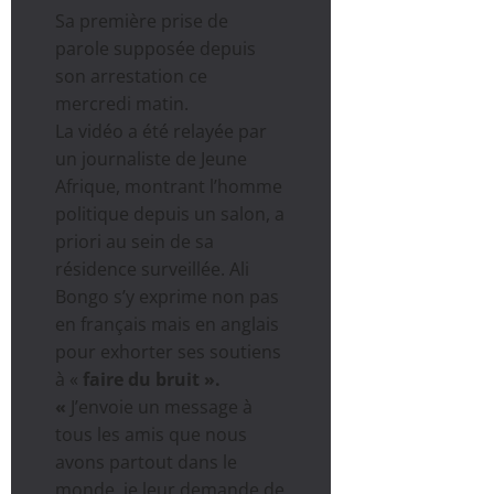
Sa première prise de
parole supposée depuis
son arrestation ce
mercredi matin.
La vidéo a été relayée par
un journaliste de Jeune
Afrique, montrant l’homme
politique depuis un salon, a
priori au sein de sa
résidence surveillée. Ali
Bongo s’y exprime non pas
en français mais en anglais
pour exhorter ses soutiens
à «
faire du bruit ».
«
J’envoie un message à
tous les amis que nous
avons partout dans le
monde, je leur demande de