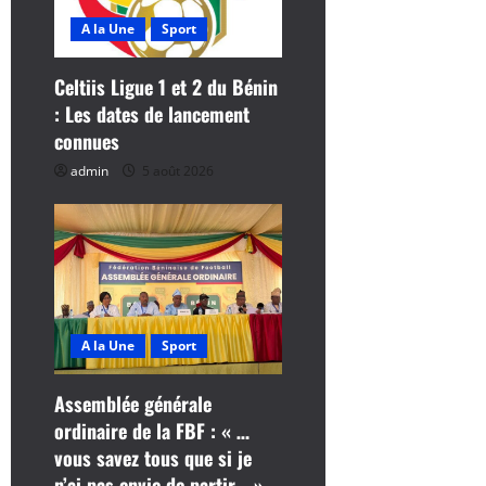
d
A la Une
Sport
’
a
Celtiis Ligue 1 et 2 du Bénin
: Les dates de lancement
r
connues
t
admin
5 août 2026
i
c
l
A la Une
Sport
e
Assemblée générale
ordinaire de la FBF : « …
vous savez tous que si je
n’ai pas envie de partir… »