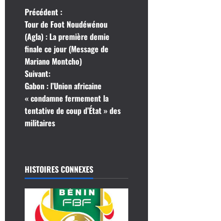
N
Précédent :
Tour de Foot Noudéwénou
a
(Agla) : La première demie
finale ce jour (Message de
v
Mariano Montcho)
i
Suivant:
Gabon : l’Union africaine
g
« condamne fermement la
tentative de coup d’État » des
a
militaires
t
i
HISTOIRES CONNEXES
o
n