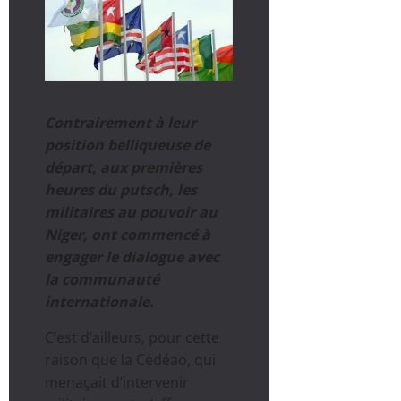
Contrairement à leur
position belliqueuse de
départ, aux premières
heures du putsch, les
militaires au pouvoir au
Niger, ont commencé à
engager le dialogue avec
la communauté
internationale.
C’est d’ailleurs, pour cette
raison que la Cédéao, qui
menaçait d’intervenir