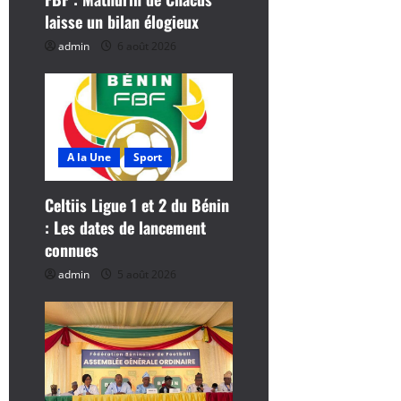
r
laisse un bilan élogieux
t
admin
6 août 2026
i
c
l
A la Une
Sport
e
Celtiis Ligue 1 et 2 du Bénin
: Les dates de lancement
connues
admin
5 août 2026