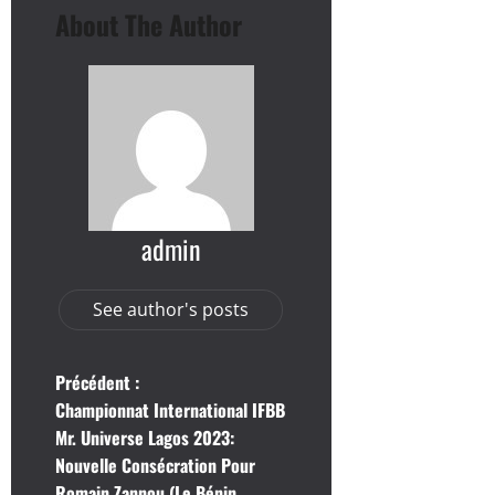
About The Author
admin
See author's posts
N
Précédent :
Championnat International IFBB
a
Mr. Universe Lagos 2023:
Nouvelle Consécration Pour
v
Romain Zannou (Le Bénin