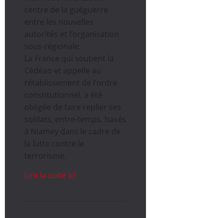
centre de la guéguerre
entre les nouvelles
autorités et l’organisation
sous-régionale.
La France qui soutient la
Cédéao et appelle au
rétablissement de l’ordre
constitutionnel, a été
obligée de faire replier ses
soldats, entre-temps, basés
à Niamey dans le cadre de
la lutte contre le
terrorisme.
Lire la suite ici