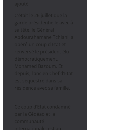
ajouté.
C’était le 26 juillet que la
garde présidentielle avec à
sa tête, le Général
Abdourahamane Tchiani, a
opéré un coup d’Etat et
renversé le président élu
démocratiquement,
Mohamed Bazoum. Et
depuis, l’ancien Chef d’Etat
est séquestré dans sa
résidence avec sa famille.
Ce coup d’Etat condamné
par la Cédéao et la
communauté
internationale, est au