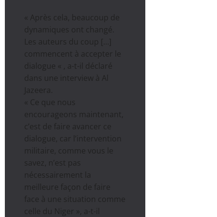
« Après cela, beaucoup de
dynamiques ont changé.
Les auteurs du coup […]
commencent à accepter le
dialogue « , a-t-il déclaré
dans une interview à Al
Jazeera.
« Ce que nous
encourageons maintenant,
c’est de faire avancer ce
dialogue, car l’intervention
militaire, comme vous le
savez, n’est pas
nécessairement la
meilleure façon de faire
face à une situation comme
celle du Niger », a-t-il