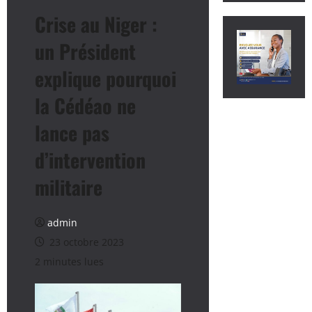
Crise au Niger :
un Président
explique pourquoi
la Cédéao ne
lance pas
d’intervention
militaire
admin
23 octobre 2023
2 minutes lues