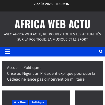
Aller
7 août 2026
09:52:37
au
contenu
AFRICA WEB ACTU
AVEC AFRICA WEB ACTU, RETROUVEZ TOUTES LES ACTUALITÉS
SUR LA POLITIQUE, LA MUSIQUE ET LE SPORT
Menu
principal
Accueil
Politique
Crise au Niger : un Président explique pourquoi la
Cédéao ne lance pas d’intervention militaire
A la Une
Politique