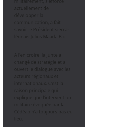
militairement, s’efforce
actuellement de
développer la
communication, a fait
savoir le Président sierra-
léonais Julius Maada Bio.
A l’en croire, la junte a
changé de stratégie et a
ouvert le dialogue avec les
acteurs régionaux et
internationaux. C’est la
raison principale qui
explique que l’intervention
militaire évoquée par la
Cédéao n’a toujours pas eu
lieu.