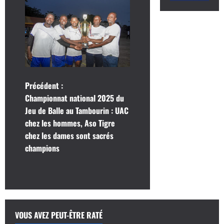
N
Précédent :
Championnat national 2025 du
a
Jeu de Balle au Tambourin : UAC
chez les hommes, Aso Tigre
v
chez les dames sont sacrés
i
champions
g
a
t
VOUS AVEZ PEUT-ÊTRE RATÉ