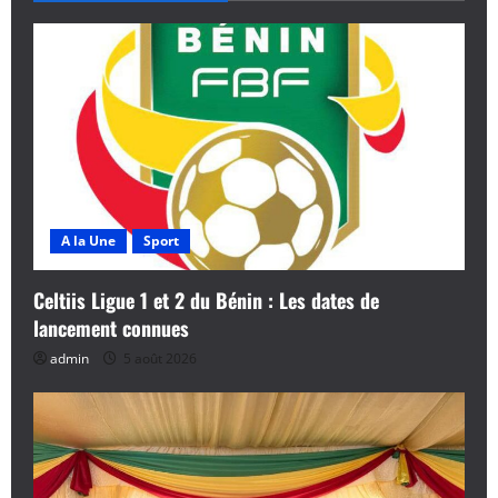
i
o
n
d
’
A la Une
Sport
a
r
Celtiis Ligue 1 et 2 du Bénin : Les dates de
lancement connues
t
admin
5 août 2026
i
c
l