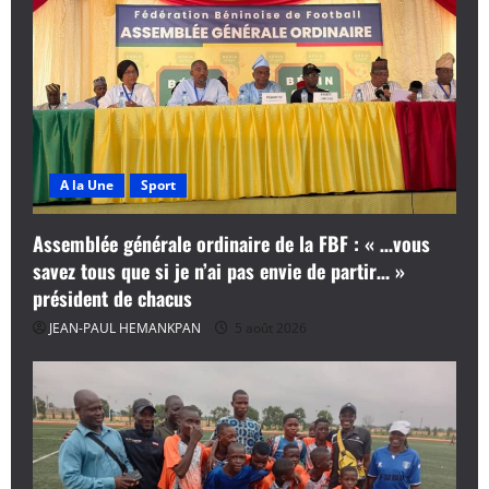
e
A la Une
Sport
Assemblée générale ordinaire de la FBF : « …vous
savez tous que si je n’ai pas envie de partir… »
président de chacus
JEAN-PAUL HEMANKPAN
5 août 2026