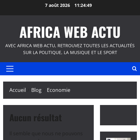
Aller
7 août 2026
11:24:49
au
contenu
AFRICA WEB ACTU
AVEC AFRICA WEB ACTU, RETROUVEZ TOUTES LES ACTUALITÉS
SUR LA POLITIQUE, LA MUSIQUE ET LE SPORT
Menu
principal
Accueil
Blog
Economie
Aucun résultat
Il semble que nous ne pouvons