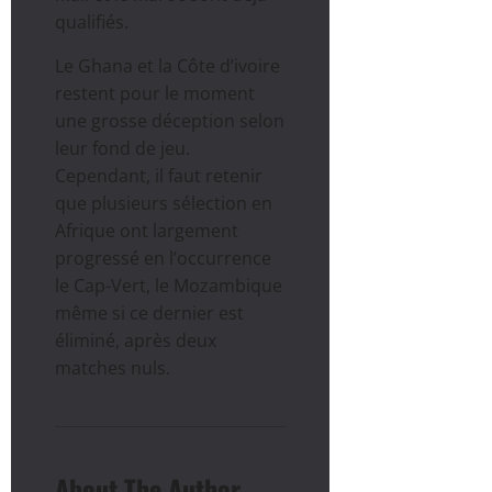
qualifiés.
Le Ghana et la Côte d’ivoire
restent pour le moment
une grosse déception selon
leur fond de jeu.
Cependant, il faut retenir
que plusieurs sélection en
Afrique ont largement
progressé en l’occurrence
le Cap-Vert, le Mozambique
même si ce dernier est
éliminé, après deux
matches nuls.
About The Author