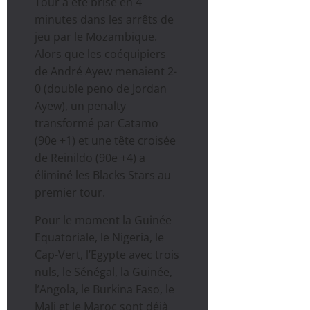
Tour a été brisé en 4
minutes dans les arrêts de
jeu par le Mozambique.
Alors que les coéquipiers
de André Ayew menaient 2-
0 (double peno de Jordan
Ayew), un penalty
transformé par Catamo
(90e +1) et une tête croisée
de Reinildo (90e +4) a
éliminé les Blacks Stars au
premier tour.
Pour le moment la Guinée
Equatoriale, le Nigeria, le
Cap-Vert, l’Egypte avec trois
nuls, le Sénégal, la Guinée,
l’Angola, le Burkina Faso, le
Mali et le Maroc sont déjà