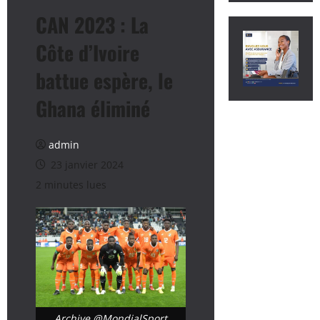
CAN 2023 : La
Côte d’Ivoire
battue espère, le
Ghana éliminé
admin
23 janvier 2024
2 minutes lues
Archive @MondialSport