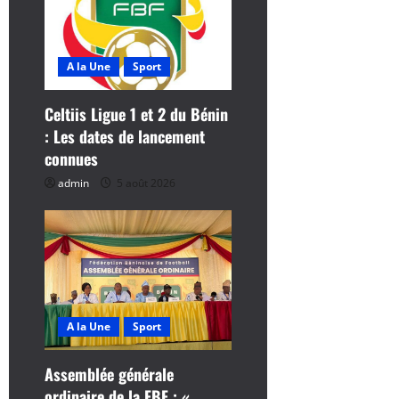
t
i
A la Une
Sport
c
Celtiis Ligue 1 et 2 du Bénin
l
: Les dates de lancement
connues
e
admin
5 août 2026
A la Une
Sport
Assemblée générale
ordinaire de la FBF : « …