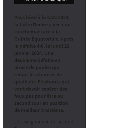
Pays hôte à la CAN 2023,
la Côte d’Ivoire a vécu un
cauchemar face à la
Guinée Equatoriale, après
la défaite 4-0, le lundi 22
janvier 2024. Une
deuxième défaite en
phase de poules qui
réduit les chances de
qualif des Eléphants qui
vont devoir espérer des
faux pas pour être au
second tour en position
de meilleur troisième.
Le rêve ghanéen du second