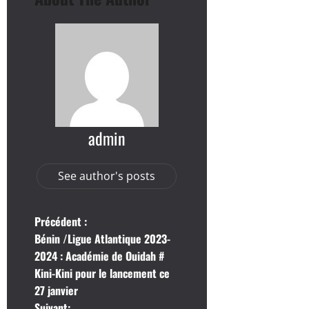
admin
See author's posts
N
Précédent :
Bénin /Ligue Atlantique 2023-
a
2024 : Académie de Ouidah #
Kini-Kini pour le lancement ce
v
27 janvier
Suivant: