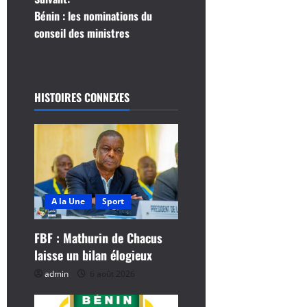
i
Bénin : les nominations du
g
conseil des ministres
a
t
HISTOIRES CONNEXES
i
o
n
d
A la Une
Sport
’
FBF : Mathurin de Chacus
laisse un bilan élogieux
a
admin
6 août 2026
r